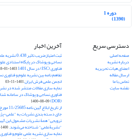
دوره 1
(1390)
دسترسی سریع
آخرین اخبار
صفحه اصلی
ثبت امتیازضریب تاثیر
درباره نشریه
نساجی و پوشاک در پایگاه استنادی علوم
اعضای هیات تحریریه
فناوری (ISC) در سال 1401
1403-01-18
ارسال مقاله
تفاهم نامه بین نشریه علوم و فناوری ن
تماس با ما
انجمن علمی فرش ایران
1401-11-03
نقشه سایت
نمایه سازی مقالات منتشر شده در نشری
فناوری نساجی و پوشاک در سامانه شنا
(DOR)
1400-08-09
جای دسـته بندی نشریات به "علمی-پژو
ترویجی" همۀ نشـریاتِ مشـمول این آیین‌
"نشریۀعلمی" شـناخته می‌شوند.
1400-07-18
نمایه سازی نشریه علمی علوم و فناوری