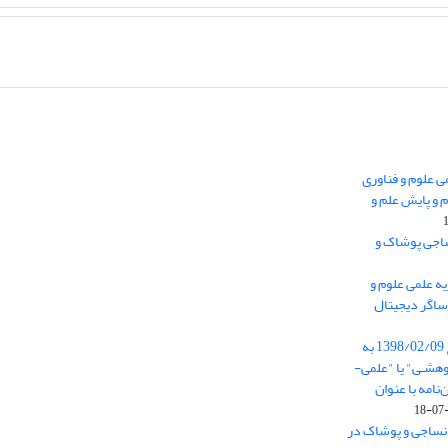
 0.438 نشریه علمی علوم و فناوری
 و پایش علم و
ساجی پوشاک و
ه علمی علوم و
ساگر دیجیتال
از تاریخ ابلاغ آیین نامه 11/25685 مورخ 1398/02/09 به
هشـی" یا "علمی-
نامه با عنوان
 نساجی و پوشاک در