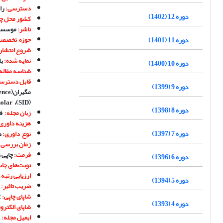
دسترسی:
رای
دوره 12 (1402)
کشور محل چ
ناشر
:
موسسه 
دوره 11 (1401)
حوزه تخصص
شروع انتشار
نمایه شده
:
بل
دوره 10 (1400)
شناسه مقاله
قابل دسترسی
دوره 9 (1399)
مگیران
(Iranian Magazines Reference)
holar
،
(SID)
دوره 8 (1398)
زبان مجله
:
فا
هزینه داوری و
دوره 7 (1397)
نوع داوری
:
د
زمان بررسی ا
فرمت
:
چاپی و
دوره 6 (1396)
نوبت
های چا
ارزیابی رتبه علم
دوره 5 (1394)
ضریب تاثیر:
شاپای چاپی:
1
دوره 4 (1393)
شاپای الکترو
ایمیل مجله
:
E-mail:
m