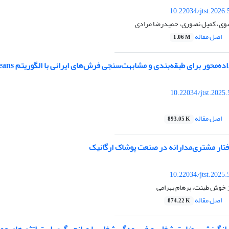
10.22034/jtst.2026
وی، کمیل نصوری، حمیدرضا مرادی
اصل مقاله
1.06 M
ده‌محور برای طبقه‌بندی و مشابهت‌سنجی فرش‌های ایرانی با الگوریتم K-Means
10.22034/jtst.2025
اصل مقاله
893.05 K
فتار مشتری‌مدارانه در صنعت پوشاک ارگانیک
10.22034/jtst.2025
از خوش طینت، پرهام بهرامی
اصل مقاله
874.22 K
انگیزش، رضایت شغلی و فرسودگی شغلی با میانجی‌گری استراتژی‌های ع