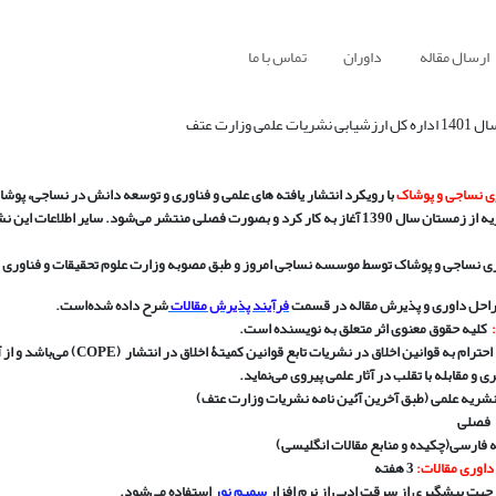
ارسال مقاله
داوران
تماس با ما
ری نساجی و پوشاک
با رویکرد انتشار یافته های علمی و فناوری و توسعه دانش در نساجی، پ
سال 1390 آغاز به کار کرد و بصورت فصلی منتشر می
شود. سایر اطلاعات این ن
ری نساجی و پوشاک توسط موسسه نساجی امروز و طبق مصوبه وزارت علوم تحقیقات و فناوری 
احل داوری و پذیرش مقاله در قسمت
فرآیند پذیرش مقالات
شرح داده شده
است
.
:
کلیه حقوق معنوی اثر متعلق به نویسنده است
.
 احترام به قوانین اخلاق در نشریات تابع قوانین کمیتۀ اخلاق در انتشار
(COPE)
می
باشد و از 
 و مقابله با تقلب در آثار علمی پیروی می
نماید
.
شریه علمی (طبق آخرین آئین نامه نشریات وزارت عتف)
فصلی
ه فارسی(چکیده و منابع مقالات انگلیسی)
داوری مقالات:
3
هفته
جهت پیشگیری از سرقت ادبی از نرم افزار
سمیم نور
استفاده می
شود
.