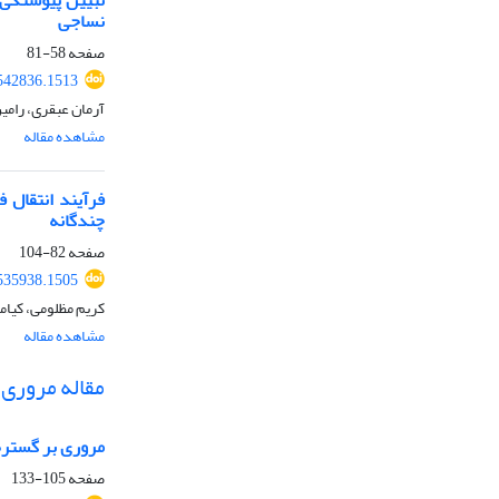
نساجی
صفحه
58-81
.542836.1513
آرمان عبقری، رامی
مشاهده مقاله
فرآیند انتقال 
چندگانه
صفحه
82-104
.535938.1505
کریم مظلومی، کیام
مشاهده مقاله
مقاله مروری
مروری بر گسترۀ
صفحه
105-133