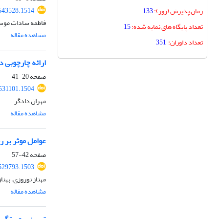
.543528.1514
زمان پذیرش (روز):
133
فاطمه سادات موس
تعداد پایگاه های نمایه شده:
15
مشاهده مقاله
تعداد داوران:
351
ارائه چارچوبی دا
صفحه
20-41
.531101.1504
مهران دادگر
مشاهده مقاله
عوامل موثر بر ر
صفحه
42-57
.529793.1503
مهناز نوروزی، بهن
مشاهده مقاله
تبیین پیوستگی 