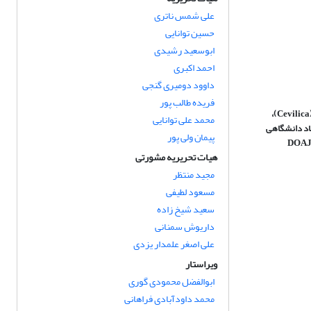
علی شمس ناتری
حسین توانایی
ابوسعید رشیدی
احمد اکبری
داوود دومیری گنجی
فریده طالب پور
سازمان اسناد و کتابخانه ملی جمهوری اسلامی ایران، پایگاه مجلات تخصصی نور، سویلیکا (Cevilica)،
محمد علی توانایی
هاد دانشگاهی
پیمان ولی پور
DOAJ(
هیات تحریریه مشورتی
مجید منتظر
مسعود لطیفی
سعید شیخ زاده
داریوش سمنانی
علی اصغر علمدار یزدی
ویراستار
ابوالفضل محمودی گوری
محمد داودآبادی فراهانی