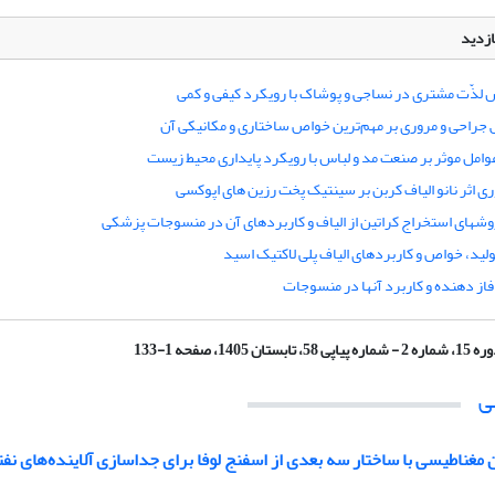
ازدید
س لذّت مشتری در نساجی و پوشاک با رویکرد کیفی و کمی
راحی و مروری بر مهم‌‌‌‌‌‌ترین خواص ساختاری و مکانیکی آن
امل موثر بر صنعت مد و لباس با رویکرد پایداری محیط زیست
ری اثر نانو الیاف کربن بر سینتیک پخت رزین های اپوکسی
وشهای استخراج کراتین از الیاف و کاربردهای آن در منسوجات پزشکی
ولید، خواص و کاربردهای الیاف پلی لاکتیک اسید
 فاز دهنده و کاربرد آنها در منسوجات
ره 2 - شماره پیاپی 58، تابستان 1405، صفحه 1-133
ی
ن مغناطیسی با ساختار سه بعدی از اسفنج لوفا برای جداسازی آلاینده‌های نفت