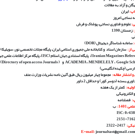
گان و آزاد به مقالات
اپ
:
ایران
نساجی امروز
ی
:
علوم و فناوری نساجی، پوشاک و فرش
:
زمستان 1390
ی
:
سامانه شناساگر دیجیتال (DOR)
 از
:
، پایگاه استنادی جهان اسلام
(ISC)
، پایگاه مرکز اطلاعات علمی ج
Google Sc
،
MENDELELY
،
ACADEMIA
و
Directory of open access Journals )
رسی (چکیده انگلیسی)
 انتشار مقاله
:
مجموعا چهار میلیون ریال طبق آئین نامه نشریات وزارت عتف
اوری بسته (دوسر کور) و حداقل 2 داور
ولیه
:
کمتر از یک هفته
 الکترونیکی
پ
:
فصلنامه
ی 1401
:
ب
ISC: 0/438
7162-215
نیکی:
2417-2322
journaltast@gmail.co