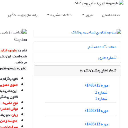
صفحه اصلی
مرور
اطلاعات نشریه
راهنمای نویسندگان
Caption
مقالات آماده انتشار
نشریه
علوم و فناو
شده است.
این نشریه از زمستان 
شماره جاری
می
باشد
:
نشریه علوم و فناو
شماره‌های پیشین نشریه
فلودیاگرام
مر
حقوق معنوی
دوره 15 (1405)
این نشریه با
شماره 2
قانون پیشگیری
شماره 1
نوع نشریه
:
ن
توالی انتشار
:
دوره 14 (1404)
زبان
:
دو زبان
متوسط زمان 
دوره 13 (1403)
سرقت ادبی
: