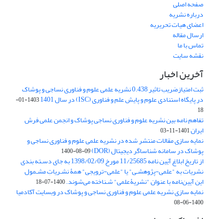
صفحه اصلی
درباره نشریه
اعضای هیات تحریریه
ارسال مقاله
تماس با ما
نقشه سایت
آخرین اخبار
ثبت امتیازضریب تاثیر 0.438 نشریه علمی علوم و فناوری نساجی و پوشاک
در پایگاه استنادی علوم و پایش علم و فناوری (ISC) در سال 1401
1403-01-
18
تفاهم نامه بین نشریه علوم و فناوری نساجی پوشاک و انجمن علمی فرش
ایران
1401-11-03
نمایه سازی مقالات منتشر شده در نشریه علمی علوم و فناوری نساجی و
پوشاک در سامانه شناساگر دیجیتال (DOR)
1400-08-09
از تاریخ ابلاغ آیین نامه 11/25685 مورخ 1398/02/09 به جای دسـته بندی
نشریات به "علمی-پژوهشـی" یا "علمی-ترویجی" همۀ نشـریاتِ مشـمول
این آیین‌نامه با عنوان "نشریۀعلمی" شـناخته می‌شوند.
1400-07-18
نمایه سازی نشریه علمی علوم و فناوری نساجی و پوشاک در وبسایت آکادمیا
1400-06-08