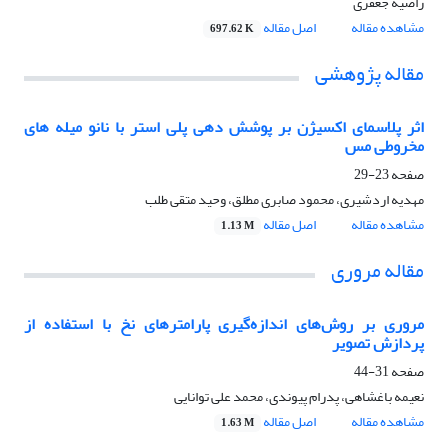
راضیه جعفری
مشاهده مقاله
اصل مقاله
697.62 K
مقاله پژوهشی
اثر پلاسمای اکسیژن بر پوشش دهی پلی استر با نانو میله های
مخروطی مس
صفحه
23-29
مهدیه اردشیری، محمود صابری مطلق، وحید متقی طلب
مشاهده مقاله
اصل مقاله
1.13 M
مقاله مروری
مروری بر روش‌های اندازه‌گیری پارامترهای نخ با استفاده از
پردازش تصویر
صفحه
31-44
نعیمه باغشاهی، پدرام پیوندی، محمد علی توانایی
مشاهده مقاله
اصل مقاله
1.63 M