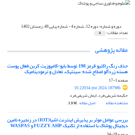
دوره و شماره:
دوره 12، شماره 4 - شماره پیاپی 48، زمستان 1402
تعداد مقالات:
6
مقاله پژوهشی
حذف رنگ راکتیو قرمز 198 توسط بایو-کامپوزیت کربن فعال پوست
هسته زردآلو اصلاح شده: سینتیک، تعادل و ترمودینامیک
صفحه
1-17
10.22034/jtst.2024.187986
حکیمه شریفی فرد، ایمان شریفی فرد
مشاهده مقاله
اصل مقاله
1.9 M
بررسی عوامل موثر بر پذیرش اینترنت اشیا(IOT) در زنجیره تامین
دیجیتال پوشاک با استفاده از تکنیک FUZZY AHP و WASPAS
صفحه
18-34