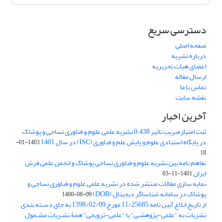
دسترسی سریع
صفحه اصلی
درباره نشریه
اعضای هیات تحریریه
ارسال مقاله
تماس با ما
نقشه سایت
آخرین اخبار
ثبت امتیازضریب تاثیر 0.438 نشریه علمی علوم و فناوری نساجی و پوشاک
در پایگاه استنادی علوم و پایش علم و فناوری (ISC) در سال 1401
1403-01-
18
تفاهم نامه بین نشریه علوم و فناوری نساجی پوشاک و انجمن علمی فرش
ایران
1401-11-03
نمایه سازی مقالات منتشر شده در نشریه علمی علوم و فناوری نساجی و
پوشاک در سامانه شناساگر دیجیتال (DOR)
1400-08-09
از تاریخ ابلاغ آیین نامه 11/25685 مورخ 1398/02/09 به جای دسـته بندی
نشریات به "علمی-پژوهشـی" یا "علمی-ترویجی" همۀ نشـریاتِ مشـمول