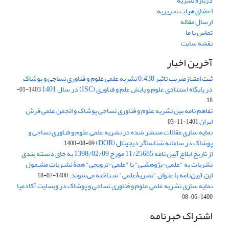
درباره نشریه
اعضای هیات تحریریه
ارسال مقاله
تماس با ما
نقشه سایت
آخرین اخبار
ثبت امتیازضریب تاثیر 0.438 نشریه علمی علوم و فناوری نساجی و پوشاک
در پایگاه استنادی علوم و پایش علم و فناوری (ISC) در سال 1401
1403-01-
18
تفاهم نامه بین نشریه علوم و فناوری نساجی پوشاک و انجمن علمی فرش
ایران
1401-11-03
نمایه سازی مقالات منتشر شده در نشریه علمی علوم و فناوری نساجی و
پوشاک در سامانه شناساگر دیجیتال (DOR)
1400-08-09
از تاریخ ابلاغ آیین نامه 11/25685 مورخ 1398/02/09 به جای دسـته بندی
نشریات به "علمی-پژوهشـی" یا "علمی-ترویجی" همۀ نشـریاتِ مشـمول
این آیین‌نامه با عنوان "نشریۀعلمی" شـناخته می‌شوند.
1400-07-18
نمایه سازی نشریه علمی علوم و فناوری نساجی و پوشاک در وبسایت آکادمیا
1400-06-08
اشتراک خبرنامه