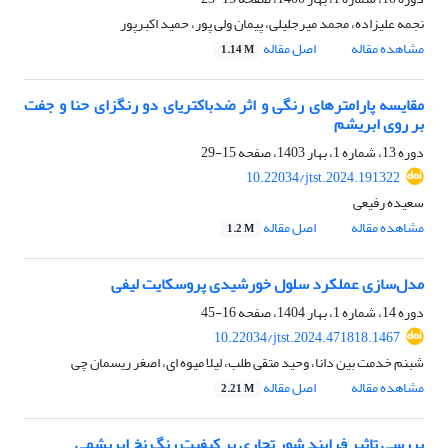
نجمه علیزاده، محمد میرجلیلی، پیمان ولی پور، حمید اکبرپور
مشاهده مقاله
اصل مقاله
1.14 M
مقایسه پارامترهای رنگی و اثر ضدباکتریای دو رنگزای حنا و جفت
بر روی ابریشم
دوره 13، شماره 1، بهار 1403، صفحه
15-29
10.22034/jtst.2024.191322
سعیده رفیعی
مشاهده مقاله
اصل مقاله
1.2 M
مدل‌سازی عملکرد سلول خورشیدی پروسکایت لیفی
دوره 14، شماره 1، بهار 1404، صفحه
16-45
10.22034/jtst.2024.471818.1467
شبنم خدمت بین دانا، وحید متقی طلب، لیلا میوه ای، اصغر ریسمان چی
مشاهده مقاله
اصل مقاله
2.21 M
بررسی تاثیر فرایند شور تجاری بر کیفیت رنگ نخ ابریشمی