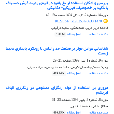
بررسی و امکان استفاده از نخ بامبو در لایه‌ی زمینه فرش دستباف
با تأکید بر خصوصیات فیزیکی- مکانیکی
دوره 14، شماره 2، تابستان 1404، صفحه
19-42
10.22034/jtst.2025.476639.1470
فاطمه عزیز عربی، هما مالکی، سعیده رفیعی
مشاهده مقاله
اصل مقاله
1.07 M
شناسایی عوامل موثر بر صنعت مد و لباس با رویکرد پایداری محیط
زیست
دوره 9، شماره 1، بهار 1399، صفحه
21-29
وحید محمدی، احسان اکرامی، حامد محمدی، مریم مرادحسینی
مشاهده مقاله
اصل مقاله
489.94 K
مروری بر استفاده از مواد رنگزای مصنوعی در رنگرزی الیاف
ابریشم
دوره 8، شماره 3، پاییز 1398، صفحه
23-31
ساناز علیایی، فاطمه آیینه چی
مشاهده مقاله
اصل مقاله
480.95 K