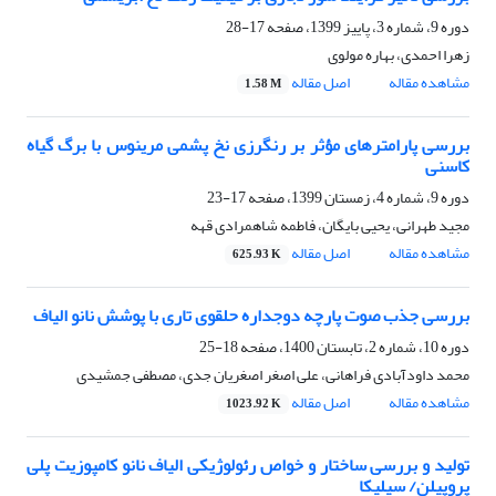
دوره 9، شماره 3، پاییز 1399، صفحه
17-28
زهرا احمدی، بهاره مولوی
مشاهده مقاله
اصل مقاله
1.58 M
بررسی پارامترهای مؤثر بر رنگرزی نخ پشمی مرینوس با برگ گیاه
کاسنی
دوره 9، شماره 4، زمستان 1399، صفحه
17-23
مجید طهرانی، یحیی بایگان، فاطمه شاهمرادی قهه
مشاهده مقاله
اصل مقاله
625.93 K
بررسی جذب صوت پارچه دوجداره حلقوی تاری با پوشش نانو الیاف
دوره 10، شماره 2، تابستان 1400، صفحه
18-25
محمد داودآبادی فراهانی، علی اصغر اصغریان جدی، مصطفی جمشیدی
مشاهده مقاله
اصل مقاله
1023.92 K
تولید و بررسی ساختار و خواص رئولوژیکی الیاف نانو کامپوزیت پلی
پروپیلن/ سیلیکا