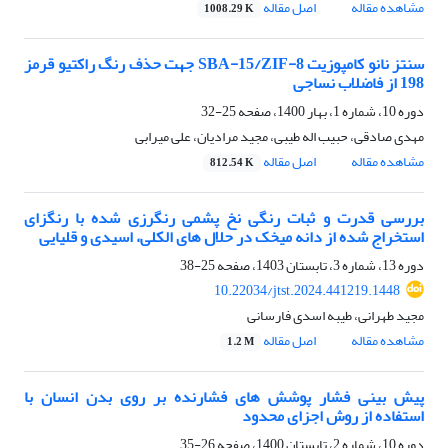
مشاهده مقاله
اصل مقاله
1008.29 K
سنتز نانو کامپوزیت SBA-15/ZIF-8 جهت حذف رنگ راکتیو قرمز
198 از فاضلاب نساجی
دوره 10، شماره 1، بهار 1400، صفحه
25-32
مهدی صادقی، حبیب اله طیبی، مجید مرادیان، علی میرابی
مشاهده مقاله
اصل مقاله
812.54 K
بررسی قدرت و ثبات رنگی نخ پشمی رنگرزی شده با رنگزای
استخراج شده از دانه میخک در حلال های الکلی، اسیدی و قلیایی
دوره 13، شماره 3، تابستان 1403، صفحه
25-38
10.22034/jtst.2024.441219.1448
مجید طهرانی، طیبه اسدی فارسانی
مشاهده مقاله
اصل مقاله
1.2 M
پیش بینی فشار پوشش های فشارنده بر روی بدن انسان با
استفاده از روش اجزای محدود
دوره 10، شماره 2، تابستان 1400، صفحه
26-35