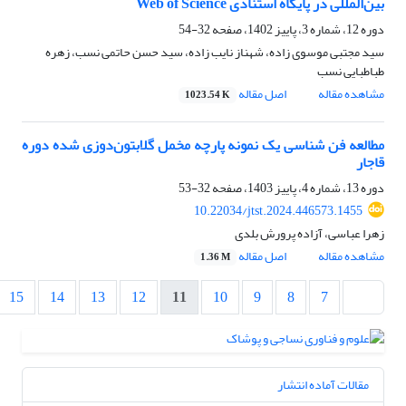
بین‌المللی در پایگاه استنادی Web of Science
دوره 12، شماره 3، پاییز 1402، صفحه
32-54
سید مجتبی موسوی زاده، شهناز نایب زاده، سید حسن حاتمی نسب، زهره
طباطبایی نسب
مشاهده مقاله
اصل مقاله
1023.54 K
مطالعه‌ فن شناسی یک نمونه پارچه مخمل گلابتون‌دوزی شده دوره
قاجار
دوره 13، شماره 4، پاییز 1403، صفحه
32-53
10.22034/jtst.2024.446573.1455
زهرا عباسی، آزاده پرورش بلدی
مشاهده مقاله
اصل مقاله
1.36 M
15
14
13
12
11
10
9
8
7
مقالات آماده انتشار