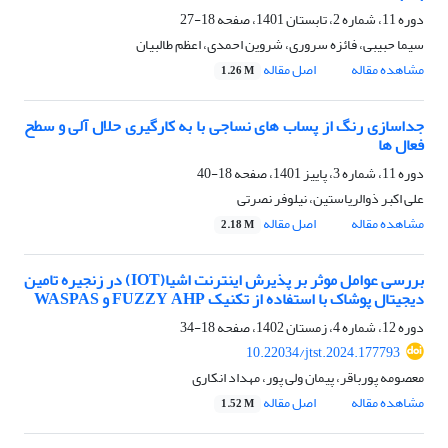
دوره 11، شماره 2، تابستان 1401، صفحه
18-27
سیما حبیبی، فائزه سروری، شروین احمدی، اعظم طالبیان
مشاهده مقاله
اصل مقاله
1.26 M
جداسازی رنگ از پساب های نساجی با به کارگیری حلال آلی و سطح
فعال ها
دوره 11، شماره 3، پاییز 1401، صفحه
18-40
علی اکبر ذوالریاستین، نیلوفر نصرتی
مشاهده مقاله
اصل مقاله
2.18 M
بررسی عوامل موثر بر پذیرش اینترنت اشیا(IOT) در زنجیره تامین
دیجیتال پوشاک با استفاده از تکنیک FUZZY AHP و WASPAS
دوره 12، شماره 4، زمستان 1402، صفحه
18-34
10.22034/jtst.2024.177793
معصومه پورباقر، پیمان ولی پور، مهداد انکاری
مشاهده مقاله
اصل مقاله
1.52 M