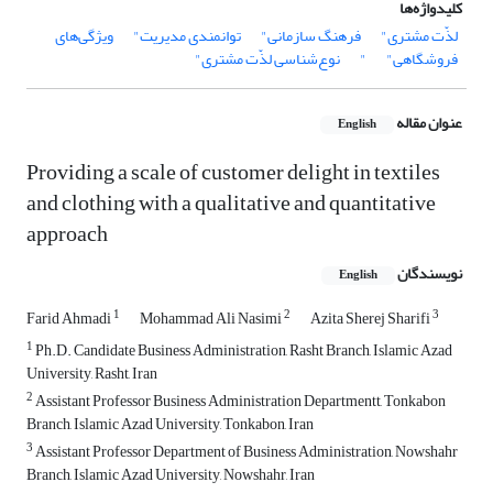
کلیدواژه‌ها
لذّت مشتری"
فرهنگ سازمانی"
توانمندی مدیریت"
ویژگی‌های
فروشگاهی"
"
نوع‌شناسی لذّت مشتری"
عنوان مقاله
English
Providing a scale of customer delight in textiles
and clothing with a qualitative and quantitative
approach
نویسندگان
English
1
2
3
Farid Ahmadi
Mohammad Ali Nasimi
Azita Sherej Sharifi
1
Ph.D. Candidate Business Administration, Rasht Branch, Islamic Azad
University, Rasht, Iran
2
Assistant Professor Business Administration Departmentt, Tonkabon
Branch, Islamic Azad University, Tonkabon, Iran
3
Assistant Professor Department of Business Administration, Nowshahr
Branch, Islamic Azad University, Nowshahr, Iran