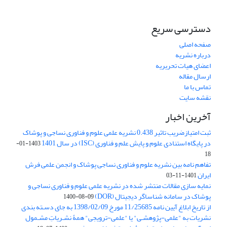
دسترسی سریع
صفحه اصلی
درباره نشریه
اعضای هیات تحریریه
ارسال مقاله
تماس با ما
نقشه سایت
آخرین اخبار
ثبت امتیازضریب تاثیر 0.438 نشریه علمی علوم و فناوری نساجی و پوشاک
در پایگاه استنادی علوم و پایش علم و فناوری (ISC) در سال 1401
1403-01-
18
تفاهم نامه بین نشریه علوم و فناوری نساجی پوشاک و انجمن علمی فرش
ایران
1401-11-03
نمایه سازی مقالات منتشر شده در نشریه علمی علوم و فناوری نساجی و
پوشاک در سامانه شناساگر دیجیتال (DOR)
1400-08-09
از تاریخ ابلاغ آیین نامه 11/25685 مورخ 1398/02/09 به جای دسـته بندی
نشریات به "علمی-پژوهشـی" یا "علمی-ترویجی" همۀ نشـریاتِ مشـمول