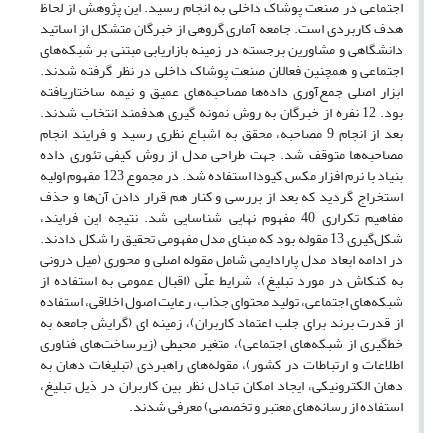
اجتماعی در صنعت پوشاک داخلی به انجام رسید. این پژوهش از لحاظ
هدف کاربردی است. جامعه آماری گروهی از خبرگان متشکل از اساتید
دانشگاهی و مشاورین برجسته در زمینه بازاریابی مبتنی بر شبکه‌های
اجتماعی و همچنین فعالان صنعت پوشاک داخلی در نظر گرفته شدند.
ابزار اصلی جمع‌آوری داده‌ها مصاحبه‌های عمیق و نیمه ساختاریافته
بود. 12 نفره از خبرگان به روش نمونه گیری هدفمند انتخاب شدند.
بعد از انجام 9 مصاحبه، محقق به اشباع نظری رسید و فرایند انجام
مصاحبه‌ها متوقف شد. جهت طراحی مدل از روش کیفی تئوری داده
بنیاد با نرم افزار مکس کیودا استفاده شد. در مجموع 123 مفهوم اولیه
استخراج گردید که بعد از بررسی و کنار هم قرار دادن آن‌ها و حذف
مفاهیم تکراری 40 مفهوم نهایی شناسایی شد. نتیجه این فرایند،
شکل‌گیری 13 مقوله بود که مبنای مدل مفهومی تحقیق را شکل دادند.
در ادامه ابعاد مدل پارادایمی شامل مقوله اصلی و محوری (میل درونی
به کنکاش در مورد تبلیغ)، شرایط علّی (اقبال عمومی به استفاده از
شبکه‌های اجتماعی، تولید محتوای جذاب، رعایت اصول اخلاقی، استفاده
از قدرت برند برای جلب اعتماد کاربران)، زمینه ای (گرایش جامعه به
خط‌گیری از شبکه‌های اجتماعی)، متغیر محیطی (زیرساخت‌های فناوری
اطلاعات و ارتباطات در کشور)، مقوله‌های راهبردی (تبلیغات دهان به
دهان الکترونیکی، ایجاد امکان تبادل نظر بین کاربران در ذیل تبلیغ،
استفاده از رسانه‌های معتبر و تخصصی) معرفی شدند.