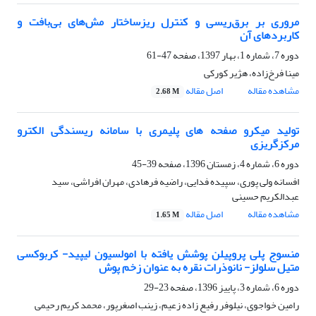
مروری بر برق‌ریسی و کنترل ریزساختار مش‌های بی‌بافت و
کاربردهای آن
دوره 7، شماره 1، بهار 1397، صفحه
47-61
مینا فرخ‌زاده، هژیر کورکی
مشاهده مقاله
اصل مقاله
2.68 M
تولید میکرو صفحه های پلیمری با سامانه ریسندگی الکترو
مرکزگریزی
دوره 6، شماره 4، زمستان 1396، صفحه
39-45
افسانه ولی پوری، سپیده فدایی، راضیه فرهادی، مهران افراشی، سید
عبدالکریم حسینی
مشاهده مقاله
اصل مقاله
1.65 M
منسوج پلی پروپیلن پوشش یافته با امولسیون لیپید- کربوکسی
متیل سلولز- نانوذرات نقره به عنوان زخم پوش
دوره 6، شماره 3، پاییز 1396، صفحه
23-29
رامین خواجوی، نیلوفر رفیع زاده زعیم، زینب اصغرپور، محمد کریم رحیمی