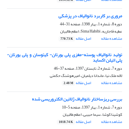
1014.52 K
مروری بر کاربرد نانوالیاف در پزشکی
دوره 8، شماره 1، بهار 1398، صفحه
31-44
عطیه قاجاریه، Sima Habibi، اعظم طالبیان
مشاهده مقاله
اصل مقاله
770.73 K
تولید نانوالیاف پوسته-مغزی پلی یورتان- کیتوسان و پلی یورتان-
پلی اتیلن اکساید
دوره 7، شماره 2، تابستان 1397، صفحه
37-46
لاله ملک نیا، ماندانا دیلمیان، امیرهوشنگ حکمتی
مشاهده مقاله
اصل مقاله
2.48 M
بررسی ریزساختار نانوالیاف ژلاتین الکتروریسی شده
دوره 7، شماره 1، بهار 1397، صفحه
5-10
کوشینا کوشا، سیما حبیبی، اعظم طالبیان
مشاهده مقاله
اصل مقاله
1018.74 K