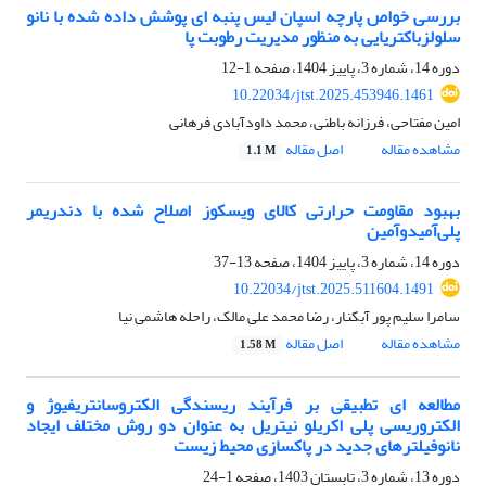
بررسی خواص پارچه اسپان لیس پنبه ای پوشش داده شده با نانو
سلولزباکتریایی به منظور مدیریت رطوبت پا
دوره 14، شماره 3، پاییز 1404، صفحه
1-12
10.22034/jtst.2025.453946.1461
امین مفتاحی، فرزانه باطنی، محمد داودآبادی فرهانی
مشاهده مقاله
اصل مقاله
1.1 M
بهبود مقاومت حرارتی کالای ویسکوز اصلاح شده با دندریمر
پلی‌آمیدوآمین
دوره 14، شماره 3، پاییز 1404، صفحه
13-37
10.22034/jtst.2025.511604.1491
سامرا سلیم پور آبکنار، رضا محمد علی مالک، راحله هاشمی نیا
مشاهده مقاله
اصل مقاله
1.58 M
مطالعه ای تطبیقی بر فرآیند ریسندگی الکتروسانتریفیوژ و
الکتروریسی پلی اکریلو نیتریل به عنوان دو روش مختلف ایجاد
نانوفیلترهای جدید در پاکسازی محیط زیست
دوره 13، شماره 3، تابستان 1403، صفحه
1-24