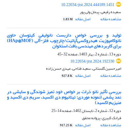
10.22034/jtst.2024.444189.1451
سعیده رفیعی، پیمان ولی پور
مشاهده مقاله
اصل مقاله
1.83 M
تولید و بررسی خواص داربست نانولیفی کیتوسان حاوی
نانوکامپوزیت هیدروکسی‌آپاتیت/چارچوب فلز-آلی (HAp@MOF)
برای کاربردهای مهندسی بافت استخوان
دوره 13، شماره 2، بهار 1403، صفحه
32-45
10.22034/jtst.2024.192330
امیرحسین گلستانی، سعید فتاحی، مهدی حسن زاده
مشاهده مقاله
اصل مقاله
927.8 K
بررسی تأثیر نانو ذرات بر خواص خود تمیز شوندگی و سایشی در
نمد پشمی (نمونه موردی: تیتانیوم دی اکسید، سریم دی اکسید و
منیزیم اکسید)
دوره 12، شماره 2، تابستان 1402، صفحه
14-25
فرانک کبیری، پروانه محقق
مشاهده مقاله
اصل مقاله
917.25 K