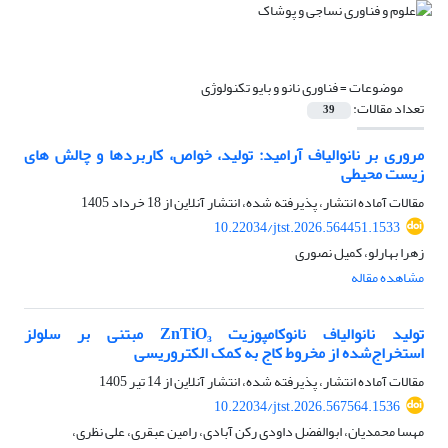
موضوعات =
فناوری نانو و بایو تکنولوژی
تعداد مقالات:
39
مروری بر نانوالیاف آرامید: تولید، خواص، کاربردها و چالش های
زیست محیطی
مقالات آماده انتشار، پذیرفته شده، انتشار آنلاین از
18 خرداد 1405
10.22034/jtst.2026.564451.1533
زهرا بهارلو، کمیل نصوری
مشاهده مقاله
تولید نانوالیاف نانوکامپوزیت ZnTiO₃ مبتنی بر سلولز
استخراج‌شده از مخروط کاج به کمک الکتروریسی
مقالات آماده انتشار، پذیرفته شده، انتشار آنلاین از
14 تیر 1405
10.22034/jtst.2026.567564.1536
مهسا محمدیان، ابوالفضل داودی رکن آبادی، رامین عبقری، علی نظری،