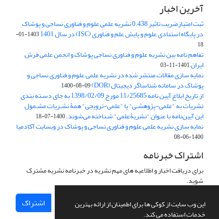
آخرین اخبار
ثبت امتیازضریب تاثیر 0.438 نشریه علمی علوم و فناوری نساجی و پوشاک
در پایگاه استنادی علوم و پایش علم و فناوری (ISC) در سال 1401
1403-01-
18
تفاهم نامه بین نشریه علوم و فناوری نساجی پوشاک و انجمن علمی فرش
ایران
1401-11-03
نمایه سازی مقالات منتشر شده در نشریه علمی علوم و فناوری نساجی و
پوشاک در سامانه شناساگر دیجیتال (DOR)
1400-08-09
از تاریخ ابلاغ آیین نامه 11/25685 مورخ 1398/02/09 به جای دسـته بندی
نشریات به "علمی-پژوهشـی" یا "علمی-ترویجی" همۀ نشـریاتِ مشـمول
این آیین‌نامه با عنوان "نشریۀعلمی" شـناخته می‌شوند.
1400-07-18
نمایه سازی نشریه علمی علوم و فناوری نساجی و پوشاک در وبسایت آکادمیا
1400-06-08
اشتراک خبرنامه
برای دریافت اخبار و اطلاعیه های مهم نشریه در خبرنامه نشریه مشترک
شوید.
اشتراک
این وب سایت از کوکی ها برای اطمینان از ارائه بهترین
خدمات استفاده می کند.