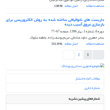
مشاهده مقاله
اصل مقاله
1.89 M
داربست های نانوالیافی ساخته شده به روش الکتروریسی برای
بازسازی عروق آسیب دیده
دوره 6، شماره 1، بهار 1396، صفحه
67-77
سحر جعفری، داود صادقی، مریم یوسف زاده، عاطفه سلوک
مشاهده مقاله
اصل مقاله
552.19 K
2
1
مقالات آماده انتشار
شماره جاری
شماره‌های پیشین نشریه