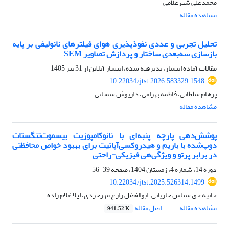
محمدعلی شیرغلامی
مشاهده مقاله
تحلیل تجربی و عددی نفوذپذیری هوای فیلترهای نانولیفی بر پایه
بازسازی سه‌بعدی ساختار و پردازش تصاویر SEM
مقالات آماده انتشار، پذیرفته شده، انتشار آنلاین از
31 تیر 1405
10.22034/jtst.2026.583329.1548
پرهام سلطانی، فاطمه بهرامی، داریوش سمنانی
مشاهده مقاله
پوشش‌دهی پارچه پنبه‌ای با نانوکامپوزیت بیسموت‌تنگستات
دوپ‌شده با باریم و هیدروکسی‌آپاتیت برای بهبود خواص محافظتی
در برابر پرتو و ویژگی‌هی فیزیکی-راحتی
دوره 14، شماره 4، زمستان 1404، صفحه
39-56
10.22034/jtst.2025.526314.1499
حانیه حق شناس جاریانی، ابوالفضل زارع مهرجردی، لیلا غلام زاده
مشاهده مقاله
اصل مقاله
941.52 K