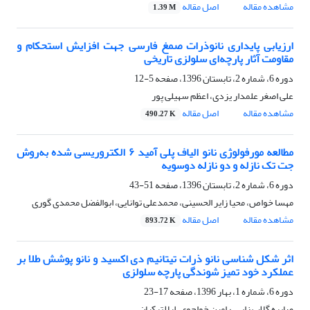
مشاهده مقاله
اصل مقاله
1.39 M
ارزیابی پایداری نانوذرات صمغ فارسی جهت افزایش استحکام و
مقاومت آثار پارچه‌ای سلولزی تاریخی
دوره 6، شماره 2، تابستان 1396، صفحه
5-12
علی اصغر علمدار یزدی، اعظم سهیلی پور
مشاهده مقاله
اصل مقاله
490.27 K
مطالعه مورفولوژی نانو الیاف پلی آمید ۶ الکتروریسی شده به‌روش
جت تک نازله و دو نازله دوسویه
دوره 6، شماره 2، تابستان 1396، صفحه
51-43
مهسا خواص، محیا زایر الحسینی، محمدعلی توانایی، ابوالفضل محمدی گوری
مشاهده مقاله
اصل مقاله
893.72 K
اثر شکل شناسی نانو ذرات تیتانیم دی اکسید و نانو پوشش طلا بر
عملکرد خود تمیز شوندگی پارچه سلولزی
دوره 6، شماره 1، بهار 1396، صفحه
17-23
صابره گلاب زایی، رامین خواجوی، لیلا ترکیان