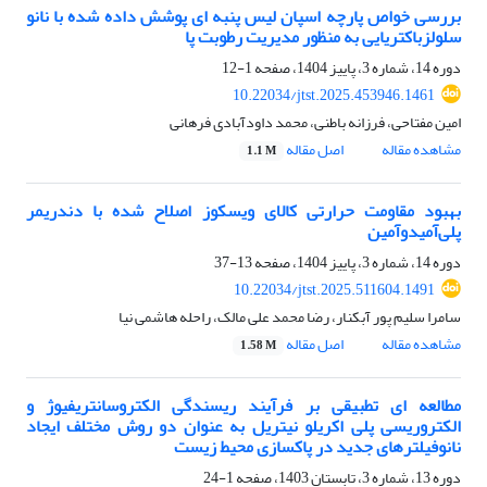
بررسی خواص پارچه اسپان لیس پنبه ای پوشش داده شده با نانو
سلولزباکتریایی به منظور مدیریت رطوبت پا
دوره 14، شماره 3، پاییز 1404، صفحه
1-12
10.22034/jtst.2025.453946.1461
امین مفتاحی، فرزانه باطنی، محمد داودآبادی فرهانی
مشاهده مقاله
اصل مقاله
1.1 M
بهبود مقاومت حرارتی کالای ویسکوز اصلاح شده با دندریمر
پلی‌آمیدوآمین
دوره 14، شماره 3، پاییز 1404، صفحه
13-37
10.22034/jtst.2025.511604.1491
سامرا سلیم پور آبکنار، رضا محمد علی مالک، راحله هاشمی نیا
مشاهده مقاله
اصل مقاله
1.58 M
مطالعه ای تطبیقی بر فرآیند ریسندگی الکتروسانتریفیوژ و
الکتروریسی پلی اکریلو نیتریل به عنوان دو روش مختلف ایجاد
نانوفیلترهای جدید در پاکسازی محیط زیست
دوره 13، شماره 3، تابستان 1403، صفحه
1-24