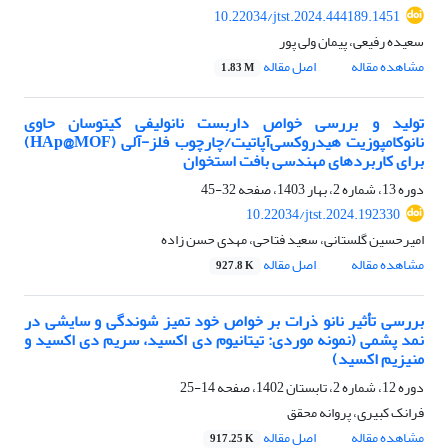
10.22034/jtst.2024.444189.1451
سعیده رفیعی، پیمان ولی پور
مشاهده مقاله
اصل مقاله
1.83 M
تولید و بررسی خواص داربست نانولیفی کیتوسان حاوی
نانوکامپوزیت هیدروکسی‌آپاتیت/چارچوب فلز-آلی (HAp@MOF)
برای کاربردهای مهندسی بافت استخوان
دوره 13، شماره 2، بهار 1403، صفحه
32-45
10.22034/jtst.2024.192330
امیرحسین گلستانی، سعید فتاحی، مهدی حسن زاده
مشاهده مقاله
اصل مقاله
927.8 K
بررسی تأثیر نانو ذرات بر خواص خود تمیز شوندگی و سایشی در
نمد پشمی (نمونه موردی: تیتانیوم دی اکسید، سریم دی اکسید و
منیزیم اکسید)
دوره 12، شماره 2، تابستان 1402، صفحه
14-25
فرانک کبیری، پروانه محقق
مشاهده مقاله
اصل مقاله
917.25 K