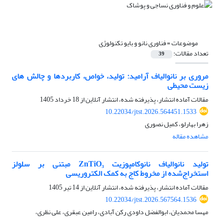
موضوعات =
فناوری نانو و بایو تکنولوژی
تعداد مقالات:
39
مروری بر نانوالیاف آرامید: تولید، خواص، کاربردها و چالش های
زیست محیطی
مقالات آماده انتشار، پذیرفته شده، انتشار آنلاین از
18 خرداد 1405
10.22034/jtst.2026.564451.1533
زهرا بهارلو، کمیل نصوری
مشاهده مقاله
تولید نانوالیاف نانوکامپوزیت ZnTiO₃ مبتنی بر سلولز
استخراج‌شده از مخروط کاج به کمک الکتروریسی
مقالات آماده انتشار، پذیرفته شده، انتشار آنلاین از
14 تیر 1405
10.22034/jtst.2026.567564.1536
مهسا محمدیان، ابوالفضل داودی رکن آبادی، رامین عبقری، علی نظری،