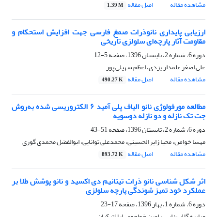
مشاهده مقاله
اصل مقاله
1.39 M
ارزیابی پایداری نانوذرات صمغ فارسی جهت افزایش استحکام و
مقاومت آثار پارچه‌ای سلولزی تاریخی
دوره 6، شماره 2، تابستان 1396، صفحه
5-12
علی اصغر علمدار یزدی، اعظم سهیلی پور
مشاهده مقاله
اصل مقاله
490.27 K
مطالعه مورفولوژی نانو الیاف پلی آمید ۶ الکتروریسی شده به‌روش
جت تک نازله و دو نازله دوسویه
دوره 6، شماره 2، تابستان 1396، صفحه
51-43
مهسا خواص، محیا زایر الحسینی، محمدعلی توانایی، ابوالفضل محمدی گوری
مشاهده مقاله
اصل مقاله
893.72 K
اثر شکل شناسی نانو ذرات تیتانیم دی اکسید و نانو پوشش طلا بر
عملکرد خود تمیز شوندگی پارچه سلولزی
دوره 6، شماره 1، بهار 1396، صفحه
17-23
صابره گلاب زایی، رامین خواجوی، لیلا ترکیان