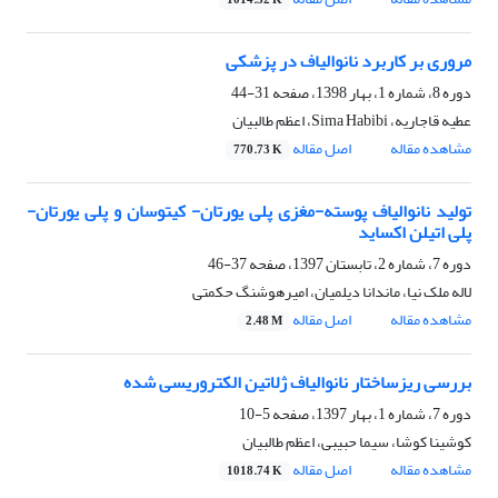
1014.52 K
مروری بر کاربرد نانوالیاف در پزشکی
دوره 8، شماره 1، بهار 1398، صفحه
31-44
عطیه قاجاریه، Sima Habibi، اعظم طالبیان
مشاهده مقاله
اصل مقاله
770.73 K
تولید نانوالیاف پوسته-مغزی پلی یورتان- کیتوسان و پلی یورتان-
پلی اتیلن اکساید
دوره 7، شماره 2، تابستان 1397، صفحه
37-46
لاله ملک نیا، ماندانا دیلمیان، امیرهوشنگ حکمتی
مشاهده مقاله
اصل مقاله
2.48 M
بررسی ریزساختار نانوالیاف ژلاتین الکتروریسی شده
دوره 7، شماره 1، بهار 1397، صفحه
5-10
کوشینا کوشا، سیما حبیبی، اعظم طالبیان
مشاهده مقاله
اصل مقاله
1018.74 K