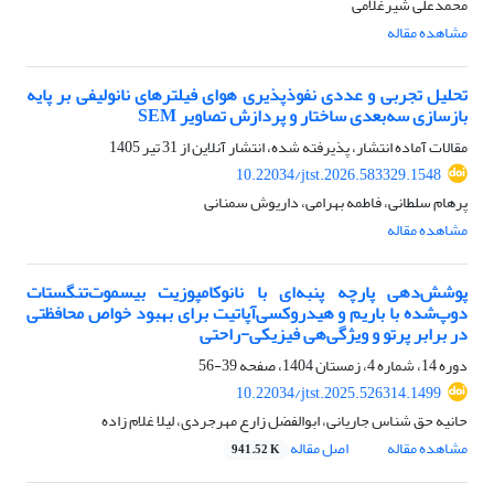
محمدعلی شیرغلامی
مشاهده مقاله
تحلیل تجربی و عددی نفوذپذیری هوای فیلترهای نانولیفی بر پایه
بازسازی سه‌بعدی ساختار و پردازش تصاویر SEM
مقالات آماده انتشار، پذیرفته شده، انتشار آنلاین از
31 تیر 1405
10.22034/jtst.2026.583329.1548
پرهام سلطانی، فاطمه بهرامی، داریوش سمنانی
مشاهده مقاله
پوشش‌دهی پارچه پنبه‌ای با نانوکامپوزیت بیسموت‌تنگستات
دوپ‌شده با باریم و هیدروکسی‌آپاتیت برای بهبود خواص محافظتی
در برابر پرتو و ویژگی‌هی فیزیکی-راحتی
دوره 14، شماره 4، زمستان 1404، صفحه
39-56
10.22034/jtst.2025.526314.1499
حانیه حق شناس جاریانی، ابوالفضل زارع مهرجردی، لیلا غلام زاده
مشاهده مقاله
اصل مقاله
941.52 K