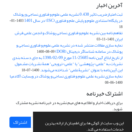
آخرین اخبار
ثبت امتیازضریب تاثیر 0.438 نشریه علمی علوم و فناوری نساجی و پوشاک
در پایگاه استنادی علوم و پایش علم و فناوری (ISC) در سال 1401
1403-01-
18
تفاهم نامه بین نشریه علوم و فناوری نساجی پوشاک و انجمن علمی فرش
ایران
1401-11-03
نمایه سازی مقالات منتشر شده در نشریه علمی علوم و فناوری نساجی و
پوشاک در سامانه شناساگر دیجیتال (DOR)
1400-08-09
از تاریخ ابلاغ آیین نامه 11/25685 مورخ 1398/02/09 به جای دسـته بندی
نشریات به "علمی-پژوهشـی" یا "علمی-ترویجی" همۀ نشـریاتِ مشـمول
این آیین‌نامه با عنوان "نشریۀعلمی" شـناخته می‌شوند.
1400-07-18
نمایه سازی نشریه علمی علوم و فناوری نساجی و پوشاک در وبسایت آکادمیا
1400-06-08
اشتراک خبرنامه
برای دریافت اخبار و اطلاعیه های مهم نشریه در خبرنامه نشریه مشترک
شوید.
اشتراک
این وب سایت از کوکی ها برای اطمینان از ارائه بهترین
خدمات استفاده می کند.