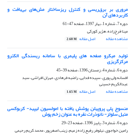
مروری بر برق‌ریسی و کنترل ریزساختار مش‌های بی‌بافت و
کاربردهای آن
دوره 7، شماره 1، بهار 1397، صفحه
47-61
مینا فرخ‌زاده، هژیر کورکی
مشاهده مقاله
اصل مقاله
2.68 M
تولید میکرو صفحه های پلیمری با سامانه ریسندگی الکترو
مرکزگریزی
دوره 6، شماره 4، زمستان 1396، صفحه
39-45
افسانه ولی پوری، سپیده فدایی، راضیه فرهادی، مهران افراشی، سید
عبدالکریم حسینی
مشاهده مقاله
اصل مقاله
1.65 M
منسوج پلی پروپیلن پوشش یافته با امولسیون لیپید- کربوکسی
متیل سلولز- نانوذرات نقره به عنوان زخم پوش
دوره 6، شماره 3، پاییز 1396، صفحه
23-29
رامین خواجوی، نیلوفر رفیع زاده زعیم، زینب اصغرپور، محمد کریم رحیمی