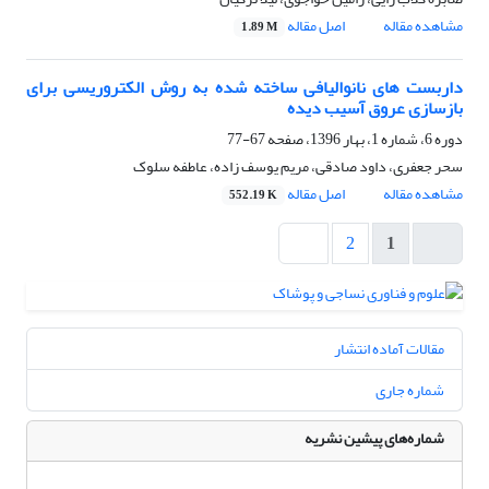
مشاهده مقاله
اصل مقاله
1.89 M
داربست های نانوالیافی ساخته شده به روش الکتروریسی برای
بازسازی عروق آسیب دیده
دوره 6، شماره 1، بهار 1396، صفحه
67-77
سحر جعفری، داود صادقی، مریم یوسف زاده، عاطفه سلوک
مشاهده مقاله
اصل مقاله
552.19 K
2
1
مقالات آماده انتشار
شماره جاری
شماره‌های پیشین نشریه