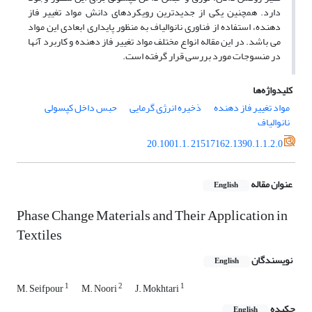
دارد. همچنین یکی از جدیدترین رویکردهای دانش مواد تغییر فاز
دهنده، استفاده از فناوری نانوالیاف به منظور پایداری ابعادی این مواد
می باشد. در این مقاله انواع مختلف مواد تغییر فاز دهنده و کاربرد آنها
در منسوجات مورد بررسی قرار گرفته است.
کلیدواژه‌ها
مواد تغییر فاز دهنده
ذخیره انرژی گرمایی
حبس داخل کپسولی
نانوالیاف
20.1001.1. 21517162.1390.1.1.2.0
عنوان مقاله
English
Phase Change Materials and Their Application in
Textiles
نویسندگان
English
1
2
1
M. Seifpour
M. Noori
J. Mokhtari
چکیده
English