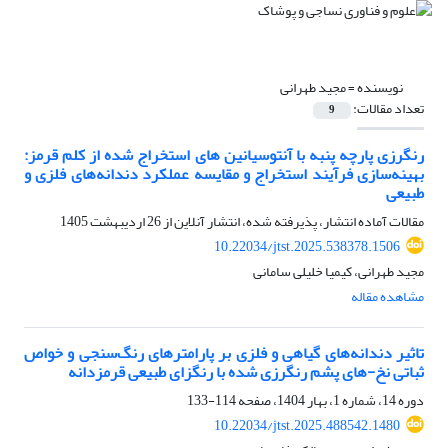
نویسنده =
مجید طهرانی
تعداد مقالات:
9
رنگرزی پارچه پنبه با آنتوسیانین های استخراج شده از کلم قرمز:
بهینه‌سازی فرآیند استخراج و مقایسه عملکرد دندانه‌های فلزی و
طبیعی
مقالات آماده انتشار، پذیرفته شده، انتشار آنلاین از
26 اردیبهشت 1405
10.22034/jtst.2025.538378.1506
مجید طهرانی، کیمیا خلیلی سامانی
مشاهده مقاله
تاثیر دندانه‌ها‌ی گیاهی و فلزی بر پارامترهای رنگ‌سنجی و خواص
ثباتی نخ-های پشم رنگرزی شده با رنگزای طبیعی قرمزدانه
دوره 14، شماره 1، بهار 1404، صفحه
114-133
10.22034/jtst.2025.488542.1480