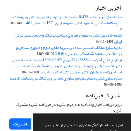
آخرین اخبار
ثبت امتیازضریب تاثیر 0.438 نشریه علمی علوم و فناوری نساجی و پوشاک
در پایگاه استنادی علوم و پایش علم و فناوری (ISC) در سال 1401
1403-01-
18
تفاهم نامه بین نشریه علوم و فناوری نساجی پوشاک و انجمن علمی فرش
ایران
1401-11-03
نمایه سازی مقالات منتشر شده در نشریه علمی علوم و فناوری نساجی و
پوشاک در سامانه شناساگر دیجیتال (DOR)
1400-08-09
از تاریخ ابلاغ آیین نامه 11/25685 مورخ 1398/02/09 به جای دسـته بندی
نشریات به "علمی-پژوهشـی" یا "علمی-ترویجی" همۀ نشـریاتِ مشـمول
این آیین‌نامه با عنوان "نشریۀعلمی" شـناخته می‌شوند.
1400-07-18
نمایه سازی نشریه علمی علوم و فناوری نساجی و پوشاک در وبسایت آکادمیا
1400-06-08
اشتراک خبرنامه
برای دریافت اخبار و اطلاعیه های مهم نشریه در خبرنامه نشریه مشترک
شوید.
اشتراک
این وب سایت از کوکی ها برای اطمینان از ارائه بهترین
خدمات استفاده می کند.