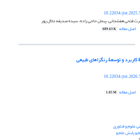
10.22034/jtst.2025
رث فتحی هفشجانی، پیمان حاجی زاده، سیده صدیقه جلال پور
اصل مقاله
689.63 K
 کاربرد و توسعۀ رنگزاهای طبیعی
10.22034/jtst.2026
اصل مقاله
1.05 M
 0.438 نشریه علمی علوم و فناوری
 و پایش علم و