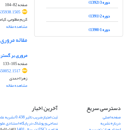
دوره 3 (1392)
صفحه
82-104
.535938.1505
دوره 2 (1391)
کریم مظلومی، کیام
مشاهده مقاله
دوره 1 (1390)
مقاله مروری
مروری بر گسترۀ
صفحه
105-133
.550052.1517
زهرا احمدی
مشاهده مقاله
دسترسی سریع
آخرین اخبار
صفحه اصلی
ثبت امتیازضریب تاثیر
درباره نشریه
نساجی و پوشاک در پایگاه استنادی علوم
اعضای هیات تحریریه
فناوری (ISC) در سال 1401
1403-01-18