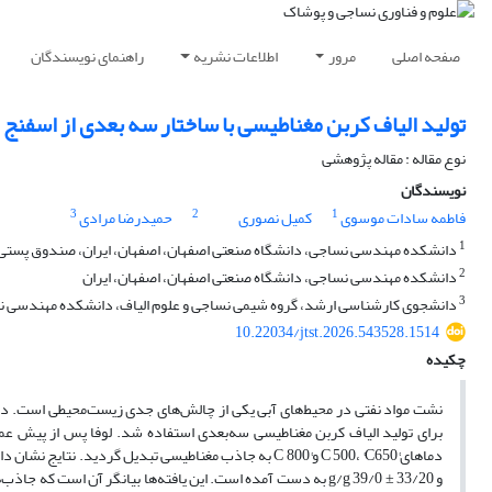
صفحه اصلی
مرور
اطلاعات نشریه
راهنمای نویسندگان
تولید الیاف کربن مغناطیسی با ساختار سه بعدی از اسفنج ل
نوع مقاله : مقاله پژوهشی
نویسندگان
3
2
1
فاطمه سادات موسوی
کمیل نصوری
حمیدرضا مرادی
1
دانشکده مهندسی نساجی، دانشگاه صنعتی اصفهان، اصفهان، ایران، صندوق پستی 83111-84156
2
دانشکده مهندسی نساجی، دانشگاه صنعتی اصفهان، اصفهان، ایران
3
دانشجوی کارشناسی ارشد، گروه شیمی نساجی و علوم الیاف، دانشکده مهندسی نسا
10.22034/jtst.2026.543528.1514
چکیده
نشت مواد نفتی در محیط‌های آبی یکی از چالش‌های جدی زیست‌محیطی است. در این
برای تولید الیاف کربن مغناطیسی سه‌بعدی استفاده شد. لوفا پس از پیش عم
و g/g 39/0 ± 33/20 به دست آمده است. این یافته‌ها بیانگر آن ا