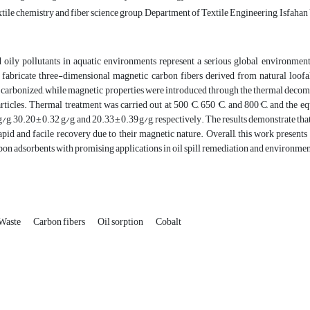
tile chemistry and fiber science group, Department of Textile Engineering, Isfahan
d oily pollutants in aquatic environments represent a serious global environment
 fabricate three-dimensional magnetic carbon fibers derived from natural loof
carbonized, while magnetic properties were introduced through the thermal decompos
ticles. Thermal treatment was carried out at 500 °C, 650 °C, and 800 °C, and the e
g/g, 30.20 ± 0.32 g/g, and 20.33 ± 0.39 g/g, respectively. The results demonstrate tha
apid and facile recovery due to their magnetic nature. Overall, this work present
on adsorbents with promising applications in oil spill remediation and environmen
Waste
Carbon fibers
Oil sorption
Cobalt