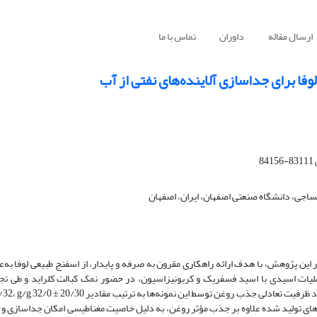
ارسال مقاله
داوران
تماس با ما
وفا برای جداسازی آلاینده‌های نفتی از آب
جی، دانشگاه صنعتی اصفهان، ایران، اصفهان
 پژوهش، با هدف ارائه راهکاری مقرون ‌به ‌صرفه و پایدار، از اسفنج طبیعی لوفا به‌ع
لیات اسیدی با اسید فسفریک و کربونیزاسیون، در حضور نمک کبالت کلراید و طی تج
دماهای°C 500، °C650 و°C 800 به جاذب مغناطیسی تبدیل گردید. نتایج نشان داد ظرفیت تعادلی جذب روغن توسط
ست که جاذب‌های تولید شده علاوه بر جذب مؤثر روغن، به دلیل خاصیت مغناطیسی امکان جداسازی و 