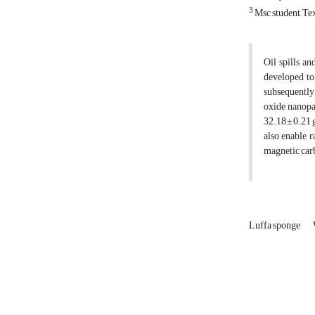
3
Msc student, Tex
Oil spills an
developed to
subsequently 
oxide nanopar
32.18 ± 0.21 
also enable r
magnetic carb
Luffa sponge