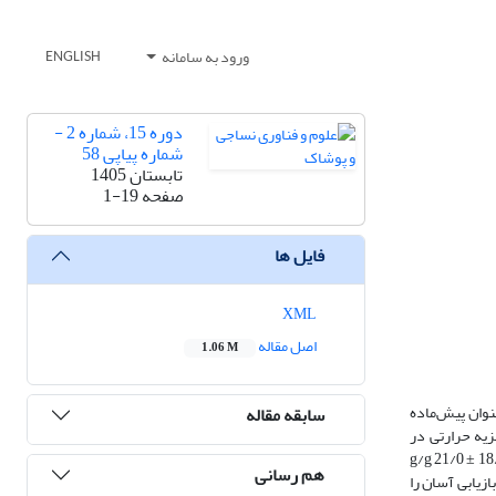
ورود به سامانه
ENGLISH
دوره 15، شماره 2 -
شماره پیاپی 58
تابستان 1405
صفحه
1-19
فایل ها
XML
اصل مقاله
1.06 M
نوان پیش‌ماده
سابقه مقاله
زیه حرارتی در
 این نمونه‌ها به ترتیب مقادیر g/g 21/0 ± 18/32، g/g 32/0 ± 20/30
هم رسانی
بازیابی آسان را