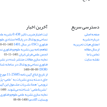
دسترسی سریع
آخرین اخبار
صفحه اصلی
ثبت امتیازضریب تاثیر
درباره نشریه
نساجی و پوشاک در پایگاه استنادی علوم
اعضای هیات تحریریه
فناوری (ISC) در سال 1401
1403-01-18
ارسال مقاله
تفاهم نامه بین نشریه علوم و فناوری ن
تماس با ما
انجمن علمی فرش ایران
1401-11-03
نقشه سایت
نمایه سازی مقالات منتشر شده در نشری
فناوری نساجی و پوشاک در سامانه شنا
(DOR)
1400-08-09
جای دسـته بندی نشریات به "علمی-پژو
ترویجی" همۀ نشـریاتِ مشـمول این آیین‌
"نشریۀعلمی" شـناخته می‌شوند.
1400-07-18
نمایه سازی نشریه علمی علوم و فناوری
وبسایت آکادمیا
1400-06-08