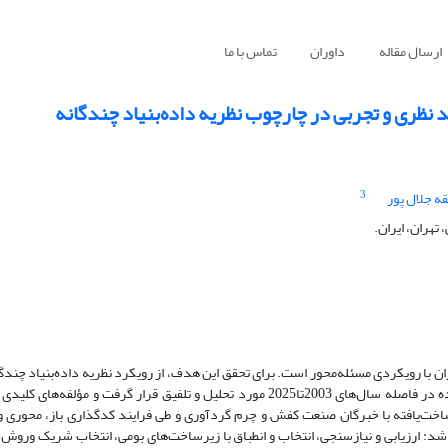
ارسال مقاله
داوران
تماس با ما
نظری و تجربی در چارچوب نظریه داده‌بنیاد چندگانه
3
 جلال پور
تهران، ایران.
با رویکردی مسئله‌محور است. برای تحقق این هدف، از رویکرد نظریه داده‌بنیاد چندگا
شد. در مرحله نخست، با استفاده از روش فراترکیب59 مقاله علمی منتشرشده در فاصله سال‌های 2003تا2025 مورد تحلیل و تلفیق قرار گرف
در ادامه، داده‌های تجربی از طریق ۱۸ مصاحبه نیمه‌ساخت‌یافته با خبرگان صنعت کفش و چرم گردآوری و طی فرایند کدگذاری باز، م
شد: ارزیابی و نیازسنجی، انتخاب و انطباق با زیرساخت‌های بومی، انتخاب شریک وروش 