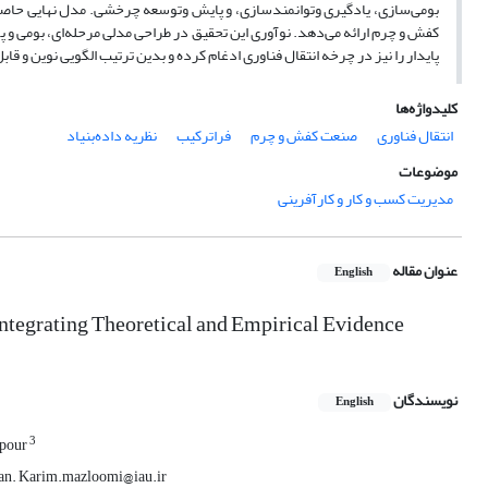
بومی‌سازی، یادگیری وتوانمندسازی، و پایش وتوسعه چرخشی. مدل نهایی حاصل
کفش و چرم ارائه می‌دهد. نوآوری این تحقیق در طراحی مدلی مرحله‌ای، بومی و پ
پایدار را نیز در چرخه انتقال فناوری ادغام کرده و بدین ترتیب الگویی نوین و 
کلیدواژه‌ها
انتقال فناوری
صنعت کفش و چرم
فراترکیب
نظریه داده‌بنیاد
موضوعات
مدیریت کسب و کار و کارآفرینی
عنوان مقاله
English
Integrating Theoretical and Empirical Evidence
نویسندگان
English
3
lpour
Iran. Karim.mazloomi@iau.ir