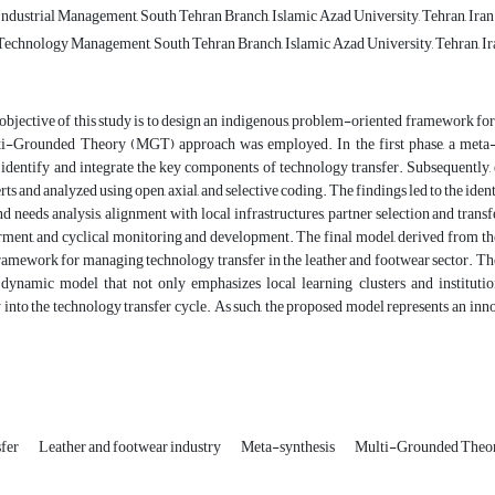
ndustrial Management, South Tehran Branch, Islamic Azad University, Tehran, Iran
echnology Management, South Tehran Branch, Islamic Azad University, Tehran, Ir
bjective of this study is to design an indigenous, problem-oriented framework for 
ti-Grounded Theory (MGT) approach was employed. In the first phase, a meta-s
 identify and integrate the key components of technology transfer. Subsequently,
ts and analyzed using open, axial, and selective coding. The findings led to the ident
d needs analysis, alignment with local infrastructures, partner selection and transf
nt, and cyclical monitoring and development. The final model, derived from the i
amework for managing technology transfer in the leather and footwear sector. The 
d dynamic model that not only emphasizes local learning clusters and institut
y into the technology transfer cycle. As such, the proposed model represents an inno
sfer
Leather and footwear industry
Meta-synthesis
Multi-Grounded Theo