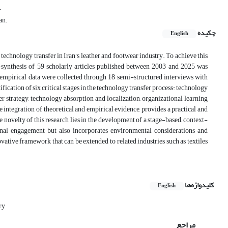
.
an.
چکیده
English
technology transfer in Iran’s leather and footwear industry. To achieve this
ynthesis of 59 scholarly articles published between 2003 and 2025 was
 empirical data were collected through 18 semi-structured interviews with
ification of six critical stages in the technology transfer process: technology
er strategy, technology absorption and localization, organizational learning
ntegration of theoretical and empirical evidence, provides a practical and
novelty of this research lies in the development of a stage-based, context-
ional engagement but also incorporates environmental considerations and
vative framework that can be extended to related industries such as textiles
کلیدواژه‌ها
English
ry
مراجع