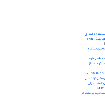
 0.438 نشریه علمی علوم و فناوری
 و پایش علم و
ساجی پوشاک و
ه علمی علوم و
ساگر دیجیتال
از تاریخ ابلاغ آیین نامه 11/25685 مورخ 1398/02/09 به
هشـی" یا "علمی-
نامه با عنوان
 نساجی و پوشاک در