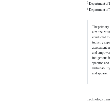
2
Department of I
3
Department of T
The primary o
aim, the Mul
conducted to
industry exper
assessment an
and empowerme
indigenous fr
specific, an
sustainabilit
and apparel.
Technology tran