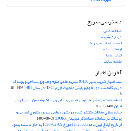
دسترسی سریع
صفحه اصلی
درباره نشریه
اعضای هیات تحریریه
ارسال مقاله
تماس با ما
نقشه سایت
آخرین اخبار
ثبت امتیازضریب تاثیر 0.438 نشریه علمی علوم و فناوری نساجی و پوشاک
در پایگاه استنادی علوم و پایش علم و فناوری (ISC) در سال 1401
1403-01-
18
تفاهم نامه بین نشریه علوم و فناوری نساجی پوشاک و انجمن علمی فرش
ایران
1401-11-03
نمایه سازی مقالات منتشر شده در نشریه علمی علوم و فناوری نساجی و
پوشاک در سامانه شناساگر دیجیتال (DOR)
1400-08-09
از تاریخ ابلاغ آیین نامه 11/25685 مورخ 1398/02/09 به جای دسـته بندی
نشریات به "علمی-پژوهشـی" یا "علمی-ترویجی" همۀ نشـریاتِ مشـمول