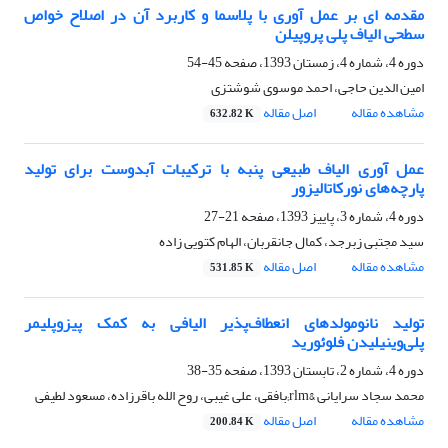
مقدمه ای بر عمل آوری با پلاسما و کاربرد آن در اصلاح خواص
سطحی الیاف پلی پروپیلن
دوره 4، شماره 4، زمستان 1393، صفحه
45-54
امین الدین حاجی، احمد موسوی شوشتزی
مشاهده مقاله
اصل مقاله
632.82 K
عمل آوری الیاف طبیعی پنبه با ترکیبات آبدوست برای تولید
پارچه‌های نورکاتالیزور
دوره 4، شماره 3، پاییز 1393، صفحه
21-27
سید مجتبی زبرجد، کمال جانقربان، الهام کتویی زاده
مشاهده مقاله
اصل مقاله
531.85 K
تولید نانومولدهای انعطاف‌پذیر الیافی به کمک پیزوپلیمر
پلی‌وینیلیدن فلوئورید
دوره 4، شماره 2، تابستان 1393، صفحه
35-38
محمد سجاد سرایانی &rlm;بافقی، علی غیبی، روح الله باقرزاده، مسعود لطیفی
مشاهده مقاله
اصل مقاله
200.84 K