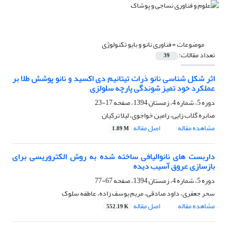
موضوعات =
فناوری نانو و بایو تکنولوژی
تعداد مقالات:
39
اثر شکل شناسی نانو ذرات تیتانیم دی اکسید و نانو پوشش طلا بر
عملکرد خود تمیز شوندگی پارچه سلولزی
دوره 5، شماره 4، زمستان 1394، صفحه
17-23
صابره گلاب زایی، رامین خواجوی، لیلا ترکیان
مشاهده مقاله
اصل مقاله
1.89 M
داربست های نانوالیافی ساخته شده به روش الکتروریسی برای
بازسازی عروق آسیب دیده
دوره 5، شماره 4، زمستان 1394، صفحه
67-77
سحر جعفری، داود صادقی، مریم یوسف زاده، عاطفه سلوک
مشاهده مقاله
اصل مقاله
552.19 K