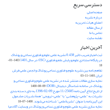
دسترسی سریع
صفحه اصلی
درباره نشریه
اعضای هیات تحریریه
ارسال مقاله
تماس با ما
نقشه سایت
آخرین اخبار
ثبت امتیازضریب تاثیر 0.438 نشریه علمی علوم و فناوری نساجی و پوشاک
در پایگاه استنادی علوم و پایش علم و فناوری (ISC) در سال 1401
1403-01-
18
تفاهم نامه بین نشریه علوم و فناوری نساجی پوشاک و انجمن علمی فرش
ایران
1401-11-03
نمایه سازی مقالات منتشر شده در نشریه علمی علوم و فناوری نساجی و
پوشاک در سامانه شناساگر دیجیتال (DOR)
1400-08-09
از تاریخ ابلاغ آیین نامه 11/25685 مورخ 1398/02/09 به جای دسـته بندی
نشریات به "علمی-پژوهشـی" یا "علمی-ترویجی" همۀ نشـریاتِ مشـمول
این آیین‌نامه با عنوان "نشریۀعلمی" شـناخته می‌شوند.
1400-07-18
نمایه سازی نشریه علمی علوم و فناوری نساجی و پوشاک در وبسایت آکادمیا