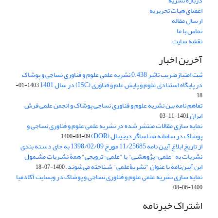
درباره نشریه
اعضای هیات تحریریه
ارسال مقاله
تماس با ما
نقشه سایت
آخرین اخبار
ثبت امتیازضریب تاثیر 0.438 نشریه علمی علوم و فناوری نساجی و پوشاک
در پایگاه استنادی علوم و پایش علم و فناوری (ISC) در سال 1401
1403-01-
18
تفاهم نامه بین نشریه علوم و فناوری نساجی پوشاک و انجمن علمی فرش
ایران
1401-11-03
نمایه سازی مقالات منتشر شده در نشریه علمی علوم و فناوری نساجی و
پوشاک در سامانه شناساگر دیجیتال (DOR)
1400-08-09
از تاریخ ابلاغ آیین نامه 11/25685 مورخ 1398/02/09 به جای دسـته بندی
نشریات به "علمی-پژوهشـی" یا "علمی-ترویجی" همۀ نشـریاتِ مشـمول
این آیین‌نامه با عنوان "نشریۀعلمی" شـناخته می‌شوند.
1400-07-18
نمایه سازی نشریه علمی علوم و فناوری نساجی و پوشاک در وبسایت آکادمیا
1400-06-08
اشتراک خبرنامه