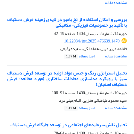
مشاهده مقاله
بررسی و امکان استفاده از نخ بامبو در لایه‌ی زمینه فرش دستباف
با تأکید بر خصوصیات فیزیکی- مکانیکی
دوره 14، شماره 2، تابستان 1404، صفحه
19-42
10.22034/jtst.2025.476639.1470
فاطمه عزیز عربی، هما مالکی، سعیده رفیعی
مشاهده مقاله
اصل مقاله
1.07 M
تحلیل استراتژی رنگ و جنس مواد اولیه در توسعه فرش دستباف
سبز با رویکرد مدلسازی معادلات ساختاری (مورد مطالعه: فرش
دستباف اصفهان)
دوره 10، شماره 4، زمستان 1400، صفحه
91-108
سید محمود طباطبائی هنزایی، الهام مبلی فرد
مشاهده مقاله
اصل مقاله
1.19 M
تحلیل نقش سرمایه‌های اجتماعی در توسعه جایگاه فرش دستباف
دوره 10، شماره 2، تابستان 1400، صفحه
64-78