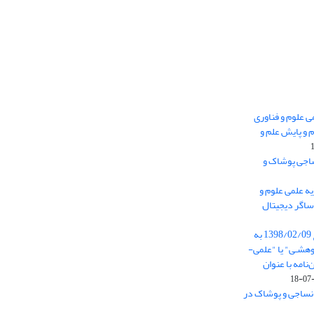
 0.438 نشریه علمی علوم و فناوری
 و پایش علم و
ساجی پوشاک و
ه علمی علوم و
ساگر دیجیتال
از تاریخ ابلاغ آیین نامه 11/25685 مورخ 1398/02/09 به
هشـی" یا "علمی-
نامه با عنوان
 نساجی و پوشاک در