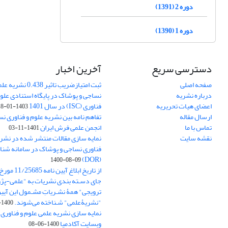
دوره 2 (1391)
دوره 1 (1390)
دسترسی سریع
آخرین اخبار
صفحه اصلی
ثبت امتیازضریب تاثیر
درباره نشریه
نساجی و پوشاک در پایگاه استنادی علوم
اعضای هیات تحریریه
فناوری (ISC) در سال 1401
1403-01-18
ارسال مقاله
تفاهم نامه بین نشریه علوم و فناوری ن
تماس با ما
انجمن علمی فرش ایران
1401-11-03
نقشه سایت
نمایه سازی مقالات منتشر شده در نشری
فناوری نساجی و پوشاک در سامانه شنا
(DOR)
1400-08-09
جای دسـته بندی نشریات به "علمی-پژو
ترویجی" همۀ نشـریاتِ مشـمول این آیین‌
"نشریۀعلمی" شـناخته می‌شوند.
1400-07-18
نمایه سازی نشریه علمی علوم و فناوری
وبسایت آکادمیا
1400-06-08