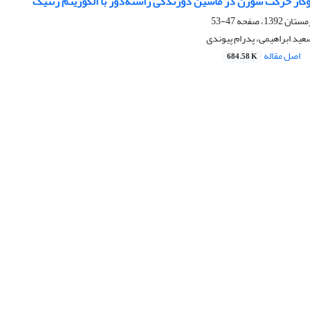
وکار حرکت سوزن در ماشین دوزندگی راسته‌دوز با الگوریتم ژنتیک
47-53
سعید ابراهیمی، پدرام پیوندی
اصل مقاله
684.58 K