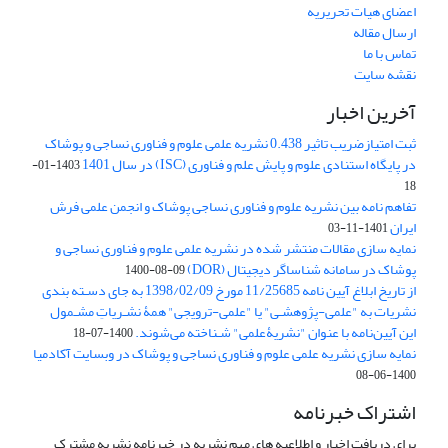
اعضای هیات تحریریه
ارسال مقاله
تماس با ما
نقشه سایت
آخرین اخبار
ثبت امتیازضریب تاثیر 0.438 نشریه علمی علوم و فناوری نساجی و پوشاک
در پایگاه استنادی علوم و پایش علم و فناوری (ISC) در سال 1401
1403-01-
18
تفاهم نامه بین نشریه علوم و فناوری نساجی پوشاک و انجمن علمی فرش
ایران
1401-11-03
نمایه سازی مقالات منتشر شده در نشریه علمی علوم و فناوری نساجی و
پوشاک در سامانه شناساگر دیجیتال (DOR)
1400-08-09
از تاریخ ابلاغ آیین نامه 11/25685 مورخ 1398/02/09 به جای دسـته بندی
نشریات به "علمی-پژوهشـی" یا "علمی-ترویجی" همۀ نشـریاتِ مشـمول
این آیین‌نامه با عنوان "نشریۀعلمی" شـناخته می‌شوند.
1400-07-18
نمایه سازی نشریه علمی علوم و فناوری نساجی و پوشاک در وبسایت آکادمیا
1400-06-08
اشتراک خبرنامه
برای دریافت اخبار و اطلاعیه های مهم نشریه در خبرنامه نشریه مشترک