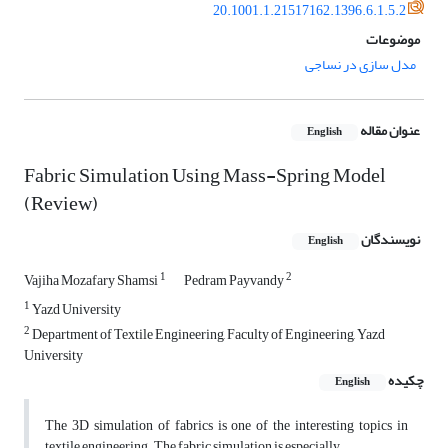
20.1001.1.21517162.1396.6.1.5.2
موضوعات
مدل سازی در نساجی
عنوان مقاله
English
Fabric Simulation Using Mass-Spring Model
(Review)
نویسندگان
English
1
2
Vajiha Mozafary Shamsi
Pedram Payvandy
1
Yazd University
2
Department of Textile Engineering, Faculty of Engineering, Yazd
University
چکیده
English
The 3D simulation of fabrics is one of the interesting topics in
textile engineering. The fabric simulation is especially