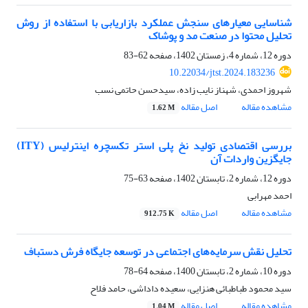
شناسایی معیارهای سنجش عملکرد بازاریابی با استفاده از روش
تحلیل محتوا در صنعت مد و پوشاک
دوره 12، شماره 4، زمستان 1402، صفحه
62-83
10.22034/jtst.2024.183236
شهروز احمدی، شهناز نایب زاده، سیدحسن حاتمی نسب
مشاهده مقاله
اصل مقاله
1.62 M
بررسی اقتصادی تولید نخ پلی استر تکسچره اینترلیس (ITY)
جایگزین واردات آن
دوره 12، شماره 2، تابستان 1402، صفحه
63-75
احمد مهرابی
مشاهده مقاله
اصل مقاله
912.75 K
تحلیل نقش سرمایه‌های اجتماعی در توسعه جایگاه فرش دستباف
دوره 10، شماره 2، تابستان 1400، صفحه
64-78
سید محمود طباطبائی هنزایی، سعیده داداشی، حامد فلاح
مشاهده مقاله
اصل مقاله
1.04 M