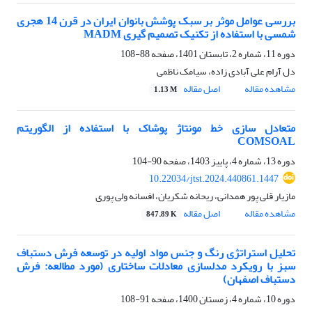
بررسی عوامل موثر بر سبک پوشش بانوان ایران در قرن 14 هجری
شمسی با استفاده از تکنیک تصمیم گیری MADM
دوره 11، شماره 2، تابستان 1401، صفحه
88-108
دل آرام علی آبادی زاده، سیامک ناظمی
مشاهده مقاله
اصل مقاله
1.13 M
متعادل سازی خط مونتاژ پوشاک با استفاده از الگوریتم
COMSOAL
دوره 13، شماره 4، پاییز 1403، صفحه
90-104
10.22034/jtst.2024.440861.1447
مازیار قلی پور همدانی، ریحانه شکریان، افسانه ولی پوری
مشاهده مقاله
اصل مقاله
847.89 K
تحلیل استراتژی رنگ و جنس مواد اولیه در توسعه فرش دستباف
سبز با رویکرد مدلسازی معادلات ساختاری (مورد مطالعه: فرش
دستباف اصفهان)
دوره 10، شماره 4، زمستان 1400، صفحه
91-108