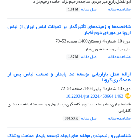
ابوالفضل زارع مهرجردی، ساجده رحیم نژاد، حامده رحیم نژاد
مشاهده مقاله
اصل مقاله
1.01 M
شاخصه‌ها و زمینه‌های تأثیرگذار بر تحولات لباس ایران از لباس
اروپا در دوره‌ی دوم قاجار
دوره 10، شماره 4، زمستان 1400، صفحه
53-70
علی عرشی، سعیده نوری تبار
مشاهده مقاله
اصل مقاله
1.37 M
ارائه مدل بازاریابی توسعه مد پایدار و صنعت لباس پس از
همه‌گیری کرونا
دوره 13، شماره 4، پاییز 1403، صفحه
54-72
10.22034/jtst.2024.458664.1463
فاطمه براری، علیرضا حسین پور کاسگری، پیمان ولی پور، محمد ابراهیم حیدری
گلفزانی
مشاهده مقاله
اصل مقاله
880.53 K
شناسایی و رتبه‌بندی مولفه های ایجاد توسعه پایدار صنعت پوشاک