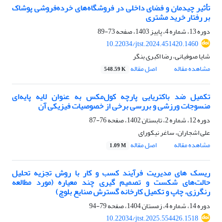
تأثیر چیدمان و فضای داخلی در فروشگاه‌های خرده‌فروشی پوشاک
بر رفتار خرید مشتری
دوره 13، شماره 4، پاییز 1403، صفحه
73-89
10.22034/jtst.2024.451420.1460
شایا صوفیانی، رضا اکبری بنگر
مشاهده مقاله
اصل مقاله
548.59 K
تکمیل ضد باکتریایی پارچه کول‌مکس به عنوان لایه پایه‌ای
منسوجات ورزشی و بررسی برخی از خصوصیات فیزیکی آن
دوره 12، شماره 2، تابستان 1402، صفحه
76-87
علی اشجاران، ساغر نیکورای
مشاهده مقاله
اصل مقاله
1.09 M
ریسک های مدیریت فرآیند کسب و کار با روش تجزیه تحلیل
حالت‌های شکست و تصمیم گیری چند معیاره (مورد مطالعه
رنگرزی، چاپ و تکمیل کارخانه گسترش صنایع بلوچ)
دوره 14، شماره 4، زمستان 1404، صفحه
79-94
10.22034/jtst.2025.554426.1518