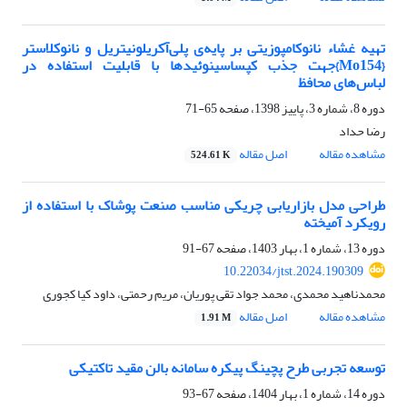
تهیه غشاء نانوکامپوزیتی بر پایه‌ی پلی‌آکریلونیتریل و نانوکلاستر
{Mo154}جهت جذب کپساسینوئیدها با قابلیت استفاده در
لباس‌های محافظ
دوره 8، شماره 3، پاییز 1398، صفحه
65-71
رضا حداد
مشاهده مقاله
اصل مقاله
524.61 K
طراحی مدل بازاریابی چریکی مناسب صنعت پوشاک با استفاده از
رویکرد آمیخته
دوره 13، شماره 1، بهار 1403، صفحه
67-91
10.22034/jtst.2024.190309
محمدناهید محمدی، محمد جواد تقی پوریان، مریم رحمتی، داود کیا کجوری
مشاهده مقاله
اصل مقاله
1.91 M
توسعه تجربی طرح پچینگ پیکره سامانه بالن مقید تاکتیکی
دوره 14، شماره 1، بهار 1404، صفحه
67-93