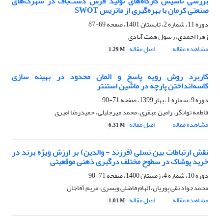
بررسی تاسیس کارگاه‌های تولید فرش دست‌باف در شهر‌ک‌های
صنعتی کرمان با بهره‌گیری از ماتریس SWOT
دوره 11، شماره 2، تابستان 1401، صفحه
69-87
زهرا احمدی، رسول همت آبادی
مشاهده مقاله
اصل مقاله
1.29 M
کاربرد روش رویه پاسخ و المان محدود در بهینه سازی
کاسه‌انداختن پارچه در ماشین استنتر
دوره 9، شماره 1، بهار 1399، صفحه
71-90
فاطمه توانگر، رامین عبقری، محمد میرجلیلی، حمیدرضا امیری
مشاهده مقاله
اصل مقاله
6.31 M
نقش ارتباطات بین نسلی (فرزند - والدین) بر ارزش ویژه برند در
خرید پوشاک در سطوح مختلف درگیری ذهنی موقعیتی
دوره 10، شماره 4، زمستان 1400، صفحه
71-90
محمدجواد تقی پوریان، الهام فاضلی ویسری، مریم آقاجان
مشاهده مقاله
اصل مقاله
1.01 M