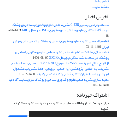
تماس با ما
نقشه سایت
آخرین اخبار
ثبت امتیازضریب تاثیر 0.438 نشریه علمی علوم و فناوری نساجی و پوشاک
در پایگاه استنادی علوم و پایش علم و فناوری (ISC) در سال 1401
1403-01-
18
تفاهم نامه بین نشریه علوم و فناوری نساجی پوشاک و انجمن علمی فرش
ایران
1401-11-03
نمایه سازی مقالات منتشر شده در نشریه علمی علوم و فناوری نساجی و
پوشاک در سامانه شناساگر دیجیتال (DOR)
1400-08-09
از تاریخ ابلاغ آیین نامه 11/25685 مورخ 1398/02/09 به جای دسـته بندی
نشریات به "علمی-پژوهشـی" یا "علمی-ترویجی" همۀ نشـریاتِ مشـمول
این آیین‌نامه با عنوان "نشریۀعلمی" شـناخته می‌شوند.
1400-07-18
نمایه سازی نشریه علمی علوم و فناوری نساجی و پوشاک در وبسایت آکادمیا
1400-06-08
اشتراک خبرنامه
برای دریافت اخبار و اطلاعیه های مهم نشریه در خبرنامه نشریه مشترک
شوید.