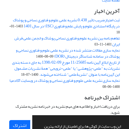
نقشه سایت
آخرین اخبار
ثبت امتیازضریب تاثیر 0.438 نشریه علمی علوم و فناوری نساجی و پوشاک
در پایگاه استنادی علوم و پایش علم و فناوری (ISC) در سال 1401
1403-01-
18
تفاهم نامه بین نشریه علوم و فناوری نساجی پوشاک و انجمن علمی فرش
ایران
1401-11-03
نمایه سازی مقالات منتشر شده در نشریه علمی علوم و فناوری نساجی و
پوشاک در سامانه شناساگر دیجیتال (DOR)
1400-08-09
از تاریخ ابلاغ آیین نامه 11/25685 مورخ 1398/02/09 به جای دسـته بندی
نشریات به "علمی-پژوهشـی" یا "علمی-ترویجی" همۀ نشـریاتِ مشـمول
این آیین‌نامه با عنوان "نشریۀعلمی" شـناخته می‌شوند.
1400-07-18
نمایه سازی نشریه علمی علوم و فناوری نساجی و پوشاک در وبسایت آکادمیا
1400-06-08
اشتراک خبرنامه
برای دریافت اخبار و اطلاعیه های مهم نشریه در خبرنامه نشریه مشترک
شوید.
اشتراک
این وب سایت از کوکی ها برای اطمینان از ارائه بهترین