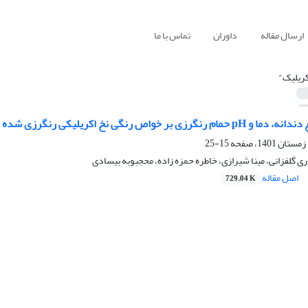
ارسال مقاله
داوران
تماس با ما
کریلیک"
 خواص رنگی نخ اکریلیکی رنگرزی شده با زردچوبه
15-25
ی گلفزانی، مینا شیرازی، خاطره حمزه زاده، محجبوبه بیسادی
اصل مقاله
729.04 K