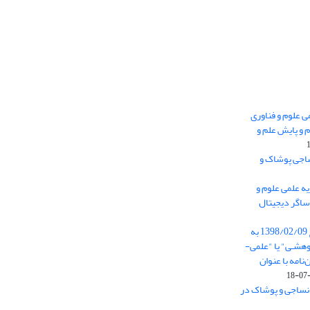
 0.438 نشریه علمی علوم و فناوری
 و پایش علم و
ساجی پوشاک و
ه علمی علوم و
ساگر دیجیتال
از تاریخ ابلاغ آیین نامه 11/25685 مورخ 1398/02/09 به
هشـی" یا "علمی-
نامه با عنوان
 نساجی و پوشاک در