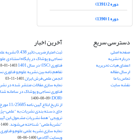
دوره 2 (1391)
دوره 1 (1390)
دسترسی سریع
آخرین اخبار
صفحه اصلی
ثبت امتیازضریب تاثیر
درباره نشریه
نساجی و پوشاک در پایگاه استنادی علوم
اعضای هیات تحریریه
فناوری (ISC) در سال 1401
1403-01-18
ارسال مقاله
تفاهم نامه بین نشریه علوم و فناوری ن
تماس با ما
انجمن علمی فرش ایران
1401-11-03
نقشه سایت
نمایه سازی مقالات منتشر شده در نشری
فناوری نساجی و پوشاک در سامانه شنا
(DOR)
1400-08-09
جای دسـته بندی نشریات به "علمی-پژو
ترویجی" همۀ نشـریاتِ مشـمول این آیین‌
"نشریۀعلمی" شـناخته می‌شوند.
1400-07-18
نمایه سازی نشریه علمی علوم و فناوری
وبسایت آکادمیا
1400-06-08