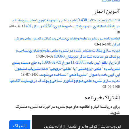
نقشه سایت
آخرین اخبار
ثبت امتیازضریب تاثیر 0.438 نشریه علمی علوم و فناوری نساجی و پوشاک
در پایگاه استنادی علوم و پایش علم و فناوری (ISC) در سال 1401
1403-01-
18
تفاهم نامه بین نشریه علوم و فناوری نساجی پوشاک و انجمن علمی فرش
ایران
1401-11-03
نمایه سازی مقالات منتشر شده در نشریه علمی علوم و فناوری نساجی و
پوشاک در سامانه شناساگر دیجیتال (DOR)
1400-08-09
از تاریخ ابلاغ آیین نامه 11/25685 مورخ 1398/02/09 به جای دسـته بندی
نشریات به "علمی-پژوهشـی" یا "علمی-ترویجی" همۀ نشـریاتِ مشـمول
این آیین‌نامه با عنوان "نشریۀعلمی" شـناخته می‌شوند.
1400-07-18
نمایه سازی نشریه علمی علوم و فناوری نساجی و پوشاک در وبسایت آکادمیا
1400-06-08
اشتراک خبرنامه
برای دریافت اخبار و اطلاعیه های مهم نشریه در خبرنامه نشریه مشترک
شوید.
اشتراک
این وب سایت از کوکی ها برای اطمینان از ارائه بهترین