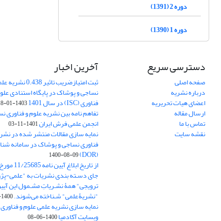
دوره 2 (1391)
دوره 1 (1390)
دسترسی سریع
آخرین اخبار
صفحه اصلی
ثبت امتیازضریب تاثیر
درباره نشریه
نساجی و پوشاک در پایگاه استنادی علوم
اعضای هیات تحریریه
فناوری (ISC) در سال 1401
1403-01-18
ارسال مقاله
تفاهم نامه بین نشریه علوم و فناوری ن
تماس با ما
انجمن علمی فرش ایران
1401-11-03
نقشه سایت
نمایه سازی مقالات منتشر شده در نشری
فناوری نساجی و پوشاک در سامانه شنا
(DOR)
1400-08-09
جای دسـته بندی نشریات به "علمی-پژو
ترویجی" همۀ نشـریاتِ مشـمول این آیین‌
"نشریۀعلمی" شـناخته می‌شوند.
1400-07-18
نمایه سازی نشریه علمی علوم و فناوری
وبسایت آکادمیا
1400-06-08