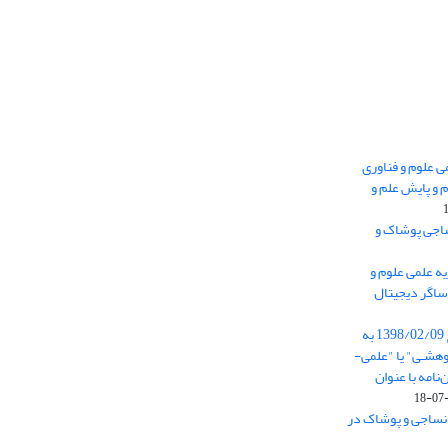
 0.438 نشریه علمی علوم و فناوری
 و پایش علم و
ساجی پوشاک و
ه علمی علوم و
ساگر دیجیتال
از تاریخ ابلاغ آیین نامه 11/25685 مورخ 1398/02/09 به
هشـی" یا "علمی-
نامه با عنوان
 نساجی و پوشاک در