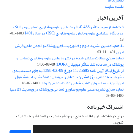
تماس با ما
نقشه سایت
آخرین اخبار
ثبت امتیازضریب تاثیر 0.438 نشریه علمی علوم و فناوری نساجی و پوشاک
در پایگاه استنادی علوم و پایش علم و فناوری (ISC) در سال 1401
1403-01-
18
تفاهم نامه بین نشریه علوم و فناوری نساجی پوشاک و انجمن علمی فرش
ایران
1401-11-03
نمایه سازی مقالات منتشر شده در نشریه علمی علوم و فناوری نساجی و
پوشاک در سامانه شناساگر دیجیتال (DOR)
1400-08-09
از تاریخ ابلاغ آیین نامه 11/25685 مورخ 1398/02/09 به جای دسـته بندی
نشریات به "علمی-پژوهشـی" یا "علمی-ترویجی" همۀ نشـریاتِ مشـمول
این آیین‌نامه با عنوان "نشریۀعلمی" شـناخته می‌شوند.
1400-07-18
نمایه سازی نشریه علمی علوم و فناوری نساجی و پوشاک در وبسایت آکادمیا
1400-06-08
اشتراک خبرنامه
برای دریافت اخبار و اطلاعیه های مهم نشریه در خبرنامه نشریه مشترک
شوید.