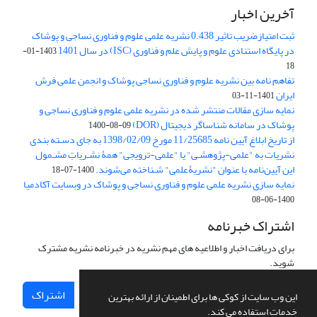
آخرین اخبار
ثبت امتیازضریب تاثیر 0.438 نشریه علمی علوم و فناوری نساجی و پوشاک
در پایگاه استنادی علوم و پایش علم و فناوری (ISC) در سال 1401
1403-01-
18
تفاهم نامه بین نشریه علوم و فناوری نساجی پوشاک و انجمن علمی فرش
ایران
1401-11-03
نمایه سازی مقالات منتشر شده در نشریه علمی علوم و فناوری نساجی و
پوشاک در سامانه شناساگر دیجیتال (DOR)
1400-08-09
از تاریخ ابلاغ آیین نامه 11/25685 مورخ 1398/02/09 به جای دسـته بندی
نشریات به "علمی-پژوهشـی" یا "علمی-ترویجی" همۀ نشـریاتِ مشـمول
این آیین‌نامه با عنوان "نشریۀعلمی" شـناخته می‌شوند.
1400-07-18
نمایه سازی نشریه علمی علوم و فناوری نساجی و پوشاک در وبسایت آکادمیا
1400-06-08
اشتراک خبرنامه
برای دریافت اخبار و اطلاعیه های مهم نشریه در خبرنامه نشریه مشترک
شوید.
اشتراک
این وب سایت از کوکی ها برای اطمینان از ارائه بهترین
خدمات استفاده می کند.