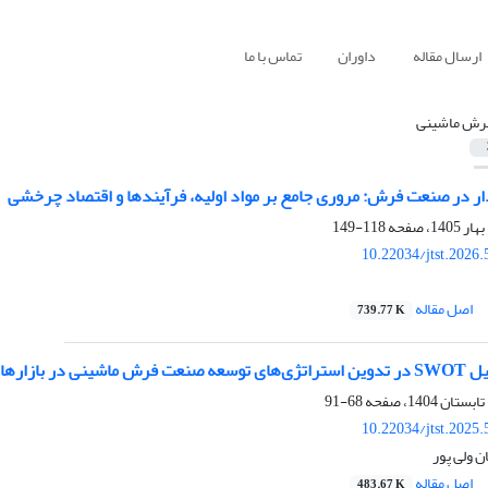
ارسال مقاله
داوران
تماس با ما
رش ماشینی
ار در صنعت فرش: مروری جامع بر مواد اولیه، فرآیندها و اقتصاد چرخشی
118-149
10.22034/jtst.2026
اصل مقاله
739.77 K
ی داخلی و جهانی
68-91
10.22034/jtst.2025
ن ولی پور
اصل مقاله
483.67 K