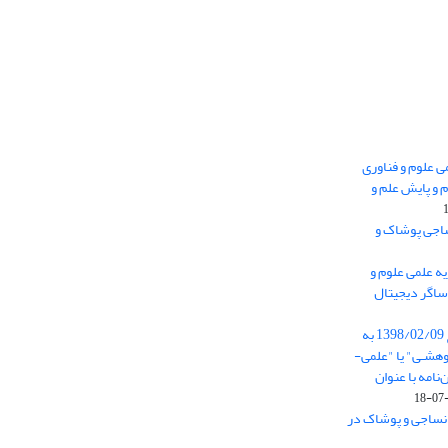
 0.438 نشریه علمی علوم و فناوری
 و پایش علم و
ساجی پوشاک و
ه علمی علوم و
ساگر دیجیتال
از تاریخ ابلاغ آیین نامه 11/25685 مورخ 1398/02/09 به
هشـی" یا "علمی-
نامه با عنوان
 نساجی و پوشاک در