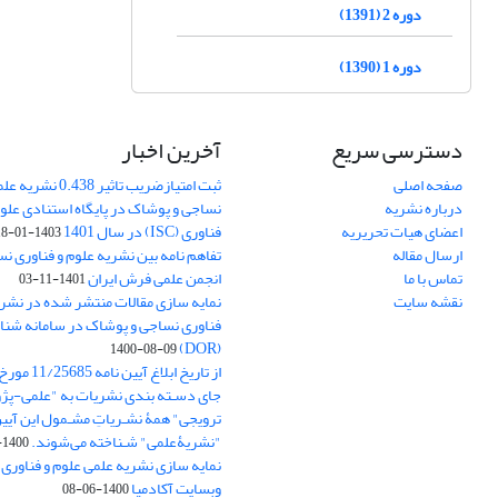
دوره 2 (1391)
دوره 1 (1390)
دسترسی سریع
آخرین اخبار
صفحه اصلی
ثبت امتیازضریب تاثیر
درباره نشریه
نساجی و پوشاک در پایگاه استنادی علوم
اعضای هیات تحریریه
فناوری (ISC) در سال 1401
1403-01-18
ارسال مقاله
تفاهم نامه بین نشریه علوم و فناوری ن
تماس با ما
انجمن علمی فرش ایران
1401-11-03
نقشه سایت
نمایه سازی مقالات منتشر شده در نشری
فناوری نساجی و پوشاک در سامانه شنا
(DOR)
1400-08-09
جای دسـته بندی نشریات به "علمی-پژو
ترویجی" همۀ نشـریاتِ مشـمول این آیین‌
"نشریۀعلمی" شـناخته می‌شوند.
1400-07-18
نمایه سازی نشریه علمی علوم و فناوری
وبسایت آکادمیا
1400-06-08