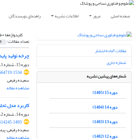
صفحه اصلی
مرور
اطلاعات نشریه
راهنمای نویسندگان
کلیدواژه‌ها =
ف
تعداد مقالات:
3
مقالات آماده انتشار
چرخه تولید پاید
شماره جاری
دوره 15، شماره 1، بهار 1405، صفحه
.564719.1534
شماره‌های پیشین نشریه
سعیده رفیعی
مشاهده مقاله
دوره 15 (1405)
کاربرد مدل تحلیل SWOT در تدوین استراتژی‌های توسعه صنعت فرش ماشینی در بازارها
دوره 14 (1404)
دوره 14، شماره 2، تابستان 1404، صفحه
دوره 13 (1403)
.514245.1493
سعیده رفیعی، پیما
دوره 12 (1402)
مشاهده مقاله