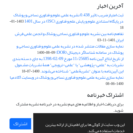
آخرین اخبار
ثبت امتیازضریب تاثیر 0.438 نشریه علمی علوم و فناوری نساجی و پوشاک
در پایگاه استنادی علوم و پایش علم و فناوری (ISC) در سال 1401
1403-01-
18
تفاهم نامه بین نشریه علوم و فناوری نساجی پوشاک و انجمن علمی فرش
ایران
1401-11-03
نمایه سازی مقالات منتشر شده در نشریه علمی علوم و فناوری نساجی و
پوشاک در سامانه شناساگر دیجیتال (DOR)
1400-08-09
از تاریخ ابلاغ آیین نامه 11/25685 مورخ 1398/02/09 به جای دسـته بندی
نشریات به "علمی-پژوهشـی" یا "علمی-ترویجی" همۀ نشـریاتِ مشـمول
این آیین‌نامه با عنوان "نشریۀعلمی" شـناخته می‌شوند.
1400-07-18
نمایه سازی نشریه علمی علوم و فناوری نساجی و پوشاک در وبسایت آکادمیا
1400-06-08
اشتراک خبرنامه
برای دریافت اخبار و اطلاعیه های مهم نشریه در خبرنامه نشریه مشترک
شوید.
اشتراک
این وب سایت از کوکی ها برای اطمینان از ارائه بهترین
خدمات استفاده می کند.