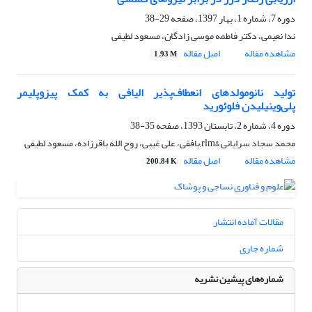
دوره 7، شماره 1، بهار 1397، صفحه
29-38
ندا نعیمی، دکتر فاطمه موسی زادگان، مسعود لطیفی
مشاهده مقاله
اصل مقاله
1.93 M
تولید نانومولدهای انعطاف‌پذیر الیافی به کمک پیزوپلیمر
پلی‌وینیلیدن فلوئورید
دوره 4، شماره 2، تابستان 1393، صفحه
35-38
محمد سجاد سرایانی &rlm;بافقی، علی غیبی، روح الله باقرزاده، مسعود لطیفی
مشاهده مقاله
اصل مقاله
200.84 K
مقالات آماده انتشار
شماره جاری
شماره‌های پیشین نشریه