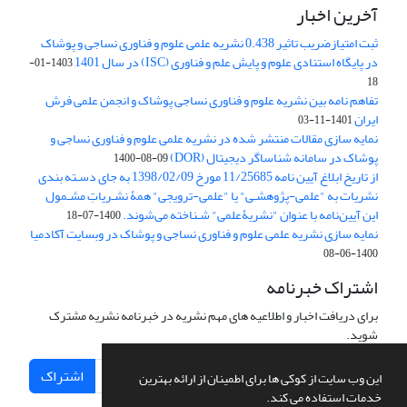
آخرین اخبار
ثبت امتیازضریب تاثیر 0.438 نشریه علمی علوم و فناوری نساجی و پوشاک
در پایگاه استنادی علوم و پایش علم و فناوری (ISC) در سال 1401
1403-01-
18
تفاهم نامه بین نشریه علوم و فناوری نساجی پوشاک و انجمن علمی فرش
ایران
1401-11-03
نمایه سازی مقالات منتشر شده در نشریه علمی علوم و فناوری نساجی و
پوشاک در سامانه شناساگر دیجیتال (DOR)
1400-08-09
از تاریخ ابلاغ آیین نامه 11/25685 مورخ 1398/02/09 به جای دسـته بندی
نشریات به "علمی-پژوهشـی" یا "علمی-ترویجی" همۀ نشـریاتِ مشـمول
این آیین‌نامه با عنوان "نشریۀعلمی" شـناخته می‌شوند.
1400-07-18
نمایه سازی نشریه علمی علوم و فناوری نساجی و پوشاک در وبسایت آکادمیا
1400-06-08
اشتراک خبرنامه
برای دریافت اخبار و اطلاعیه های مهم نشریه در خبرنامه نشریه مشترک
شوید.
اشتراک
این وب سایت از کوکی ها برای اطمینان از ارائه بهترین
خدمات استفاده می کند.