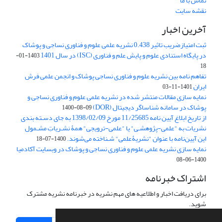
تماس با ما
نقشه سایت
آخرین اخبار
ثبت امتیازضریب تاثیر 0.438 نشریه علمی علوم و فناوری نساجی و پوشاک
در پایگاه استنادی علوم و پایش علم و فناوری (ISC) در سال 1401
1403-01-
18
تفاهم نامه بین نشریه علوم و فناوری نساجی پوشاک و انجمن علمی فرش
ایران
1401-11-03
نمایه سازی مقالات منتشر شده در نشریه علمی علوم و فناوری نساجی و
پوشاک در سامانه شناساگر دیجیتال (DOR)
1400-08-09
از تاریخ ابلاغ آیین نامه 11/25685 مورخ 1398/02/09 به جای دسـته بندی
نشریات به "علمی-پژوهشـی" یا "علمی-ترویجی" همۀ نشـریاتِ مشـمول
این آیین‌نامه با عنوان "نشریۀعلمی" شـناخته می‌شوند.
1400-07-18
نمایه سازی نشریه علمی علوم و فناوری نساجی و پوشاک در وبسایت آکادمیا
1400-06-08
اشتراک خبرنامه
برای دریافت اخبار و اطلاعیه های مهم نشریه در خبرنامه نشریه مشترک
شوید.