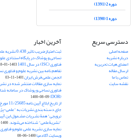
دوره 2 (1391)
دوره 1 (1390)
دسترسی سریع
آخرین اخبار
صفحه اصلی
ثبت امتیازضریب تاثیر
درباره نشریه
نساجی و پوشاک در پایگاه استنادی علوم
اعضای هیات تحریریه
فناوری (ISC) در سال 1401
1403-01-18
ارسال مقاله
تفاهم نامه بین نشریه علوم و فناوری ن
تماس با ما
انجمن علمی فرش ایران
1401-11-03
نقشه سایت
نمایه سازی مقالات منتشر شده در نشری
فناوری نساجی و پوشاک در سامانه شنا
(DOR)
1400-08-09
جای دسـته بندی نشریات به "علمی-پژو
ترویجی" همۀ نشـریاتِ مشـمول این آیین‌
"نشریۀعلمی" شـناخته می‌شوند.
1400-07-18
نمایه سازی نشریه علمی علوم و فناوری
وبسایت آکادمیا
1400-06-08