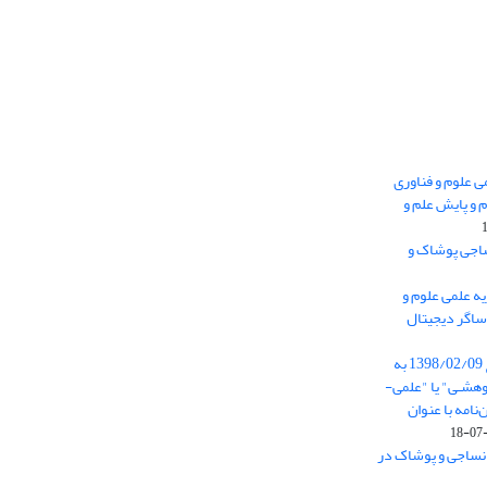
 0.438 نشریه علمی علوم و فناوری
 و پایش علم و
ساجی پوشاک و
ه علمی علوم و
ساگر دیجیتال
از تاریخ ابلاغ آیین نامه 11/25685 مورخ 1398/02/09 به
هشـی" یا "علمی-
نامه با عنوان
 نساجی و پوشاک در