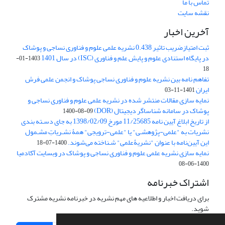
تماس با ما
نقشه سایت
آخرین اخبار
ثبت امتیازضریب تاثیر 0.438 نشریه علمی علوم و فناوری نساجی و پوشاک
در پایگاه استنادی علوم و پایش علم و فناوری (ISC) در سال 1401
1403-01-
18
تفاهم نامه بین نشریه علوم و فناوری نساجی پوشاک و انجمن علمی فرش
ایران
1401-11-03
نمایه سازی مقالات منتشر شده در نشریه علمی علوم و فناوری نساجی و
پوشاک در سامانه شناساگر دیجیتال (DOR)
1400-08-09
از تاریخ ابلاغ آیین نامه 11/25685 مورخ 1398/02/09 به جای دسـته بندی
نشریات به "علمی-پژوهشـی" یا "علمی-ترویجی" همۀ نشـریاتِ مشـمول
این آیین‌نامه با عنوان "نشریۀعلمی" شـناخته می‌شوند.
1400-07-18
نمایه سازی نشریه علمی علوم و فناوری نساجی و پوشاک در وبسایت آکادمیا
1400-06-08
اشتراک خبرنامه
برای دریافت اخبار و اطلاعیه های مهم نشریه در خبرنامه نشریه مشترک
شوید.