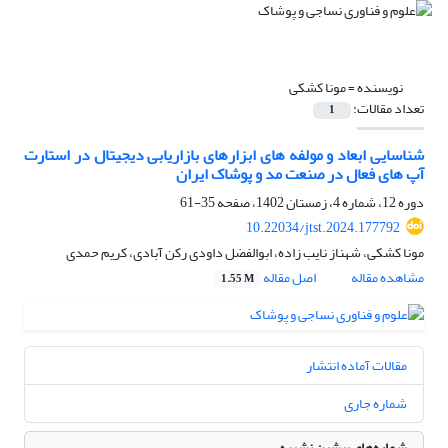
نویسنده =
مونا کشکی
تعداد مقالات:
1
شناسایی ابعاد و مولفه های ابزارهای بازاریابی دیجیتال در استارت
آپ های فعال در صنعت مد و پوشاک ایران
دوره 12، شماره 4، زمستان 1402، صفحه
35-61
10.22034/jtst.2024.177792
مونا کشکی، شهناز نایب زاده، ابوالفضل داودی رکن آبادی، کریم حمدی
مشاهده مقاله
اصل مقاله
1.55 M
مقالات آماده انتشار
شماره جاری
شماره‌های پیشین نشریه