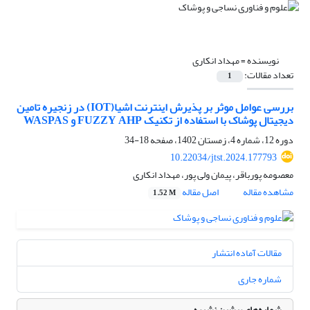
نویسنده =
مهداد انکاری
تعداد مقالات:
1
بررسی عوامل موثر بر پذیرش اینترنت اشیا(IOT) در زنجیره تامین
دیجیتال پوشاک با استفاده از تکنیک FUZZY AHP و WASPAS
دوره 12، شماره 4، زمستان 1402، صفحه
18-34
10.22034/jtst.2024.177793
معصومه پورباقر، پیمان ولی پور، مهداد انکاری
مشاهده مقاله
اصل مقاله
1.52 M
مقالات آماده انتشار
شماره جاری
شماره‌های پیشین نشریه