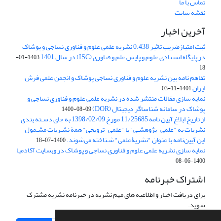
تماس با ما
نقشه سایت
آخرین اخبار
ثبت امتیازضریب تاثیر 0.438 نشریه علمی علوم و فناوری نساجی و پوشاک
در پایگاه استنادی علوم و پایش علم و فناوری (ISC) در سال 1401
1403-01-
18
تفاهم نامه بین نشریه علوم و فناوری نساجی پوشاک و انجمن علمی فرش
ایران
1401-11-03
نمایه سازی مقالات منتشر شده در نشریه علمی علوم و فناوری نساجی و
پوشاک در سامانه شناساگر دیجیتال (DOR)
1400-08-09
از تاریخ ابلاغ آیین نامه 11/25685 مورخ 1398/02/09 به جای دسـته بندی
نشریات به "علمی-پژوهشـی" یا "علمی-ترویجی" همۀ نشـریاتِ مشـمول
این آیین‌نامه با عنوان "نشریۀعلمی" شـناخته می‌شوند.
1400-07-18
نمایه سازی نشریه علمی علوم و فناوری نساجی و پوشاک در وبسایت آکادمیا
1400-06-08
اشتراک خبرنامه
برای دریافت اخبار و اطلاعیه های مهم نشریه در خبرنامه نشریه مشترک
شوید.