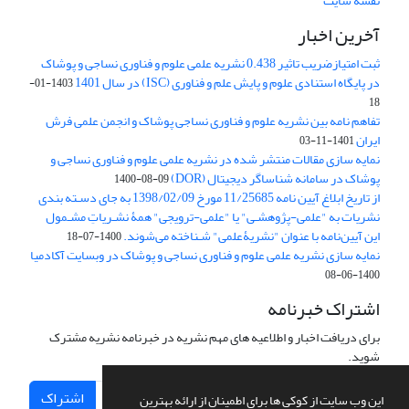
نقشه سایت
آخرین اخبار
ثبت امتیازضریب تاثیر 0.438 نشریه علمی علوم و فناوری نساجی و پوشاک
در پایگاه استنادی علوم و پایش علم و فناوری (ISC) در سال 1401
1403-01-
18
تفاهم نامه بین نشریه علوم و فناوری نساجی پوشاک و انجمن علمی فرش
ایران
1401-11-03
نمایه سازی مقالات منتشر شده در نشریه علمی علوم و فناوری نساجی و
پوشاک در سامانه شناساگر دیجیتال (DOR)
1400-08-09
از تاریخ ابلاغ آیین نامه 11/25685 مورخ 1398/02/09 به جای دسـته بندی
نشریات به "علمی-پژوهشـی" یا "علمی-ترویجی" همۀ نشـریاتِ مشـمول
این آیین‌نامه با عنوان "نشریۀعلمی" شـناخته می‌شوند.
1400-07-18
نمایه سازی نشریه علمی علوم و فناوری نساجی و پوشاک در وبسایت آکادمیا
1400-06-08
اشتراک خبرنامه
برای دریافت اخبار و اطلاعیه های مهم نشریه در خبرنامه نشریه مشترک
شوید.
اشتراک
این وب سایت از کوکی ها برای اطمینان از ارائه بهترین