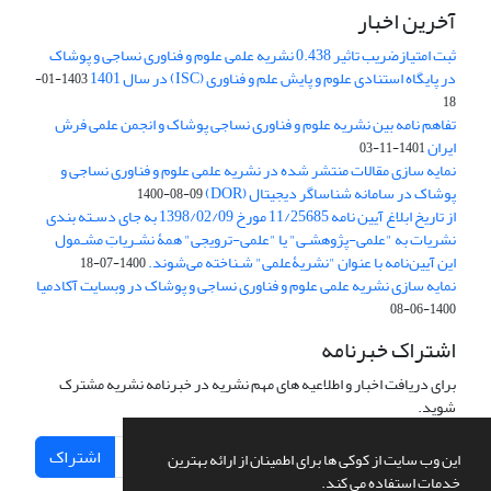
آخرین اخبار
ثبت امتیازضریب تاثیر 0.438 نشریه علمی علوم و فناوری نساجی و پوشاک
در پایگاه استنادی علوم و پایش علم و فناوری (ISC) در سال 1401
1403-01-
18
تفاهم نامه بین نشریه علوم و فناوری نساجی پوشاک و انجمن علمی فرش
ایران
1401-11-03
نمایه سازی مقالات منتشر شده در نشریه علمی علوم و فناوری نساجی و
پوشاک در سامانه شناساگر دیجیتال (DOR)
1400-08-09
از تاریخ ابلاغ آیین نامه 11/25685 مورخ 1398/02/09 به جای دسـته بندی
نشریات به "علمی-پژوهشـی" یا "علمی-ترویجی" همۀ نشـریاتِ مشـمول
این آیین‌نامه با عنوان "نشریۀعلمی" شـناخته می‌شوند.
1400-07-18
نمایه سازی نشریه علمی علوم و فناوری نساجی و پوشاک در وبسایت آکادمیا
1400-06-08
اشتراک خبرنامه
برای دریافت اخبار و اطلاعیه های مهم نشریه در خبرنامه نشریه مشترک
شوید.
اشتراک
این وب سایت از کوکی ها برای اطمینان از ارائه بهترین
خدمات استفاده می کند.