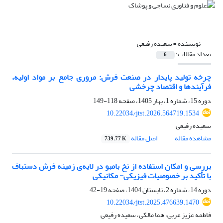
نویسنده =
سعیده رفیعی
تعداد مقالات:
6
چرخه تولید پایدار در صنعت فرش: مروری جامع بر مواد اولیه،
فرآیندها و اقتصاد چرخشی
دوره 15، شماره 1، بهار 1405، صفحه
118-149
10.22034/jtst.2026.564719.1534
سعیده رفیعی
مشاهده مقاله
اصل مقاله
739.77 K
بررسی و امکان استفاده از نخ بامبو در لایه‌ی زمینه فرش دستباف
با تأکید بر خصوصیات فیزیکی- مکانیکی
دوره 14، شماره 2، تابستان 1404، صفحه
19-42
10.22034/jtst.2025.476639.1470
فاطمه عزیز عربی، هما مالکی، سعیده رفیعی