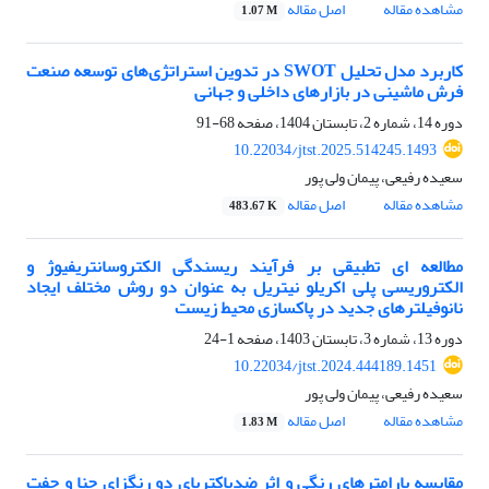
مشاهده مقاله
اصل مقاله
1.07 M
کاربرد مدل تحلیل SWOT در تدوین استراتژی‌های توسعه صنعت
فرش ماشینی در بازارهای داخلی و جهانی
دوره 14، شماره 2، تابستان 1404، صفحه
68-91
10.22034/jtst.2025.514245.1493
سعیده رفیعی، پیمان ولی پور
مشاهده مقاله
اصل مقاله
483.67 K
مطالعه ای تطبیقی بر فرآیند ریسندگی الکتروسانتریفیوژ و
الکتروریسی پلی اکریلو نیتریل به عنوان دو روش مختلف ایجاد
نانوفیلترهای جدید در پاکسازی محیط زیست
دوره 13، شماره 3، تابستان 1403، صفحه
1-24
10.22034/jtst.2024.444189.1451
سعیده رفیعی، پیمان ولی پور
مشاهده مقاله
اصل مقاله
1.83 M
مقایسه پارامترهای رنگی و اثر ضدباکتریای دو رنگزای حنا و جفت