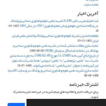
نقشه سایت
آخرین اخبار
ثبت امتیازضریب تاثیر 0.438 نشریه علمی علوم و فناوری نساجی و پوشاک
در پایگاه استنادی علوم و پایش علم و فناوری (ISC) در سال 1401
1403-01-
18
تفاهم نامه بین نشریه علوم و فناوری نساجی پوشاک و انجمن علمی فرش
ایران
1401-11-03
نمایه سازی مقالات منتشر شده در نشریه علمی علوم و فناوری نساجی و
پوشاک در سامانه شناساگر دیجیتال (DOR)
1400-08-09
از تاریخ ابلاغ آیین نامه 11/25685 مورخ 1398/02/09 به جای دسـته بندی
نشریات به "علمی-پژوهشـی" یا "علمی-ترویجی" همۀ نشـریاتِ مشـمول
این آیین‌نامه با عنوان "نشریۀعلمی" شـناخته می‌شوند.
1400-07-18
نمایه سازی نشریه علمی علوم و فناوری نساجی و پوشاک در وبسایت آکادمیا
1400-06-08
اشتراک خبرنامه
برای دریافت اخبار و اطلاعیه های مهم نشریه در خبرنامه نشریه مشترک
شوید.