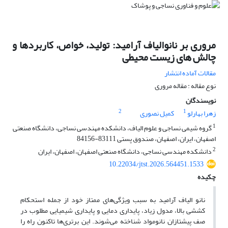
مروری بر نانوالیاف آرامید: تولید، خواص، کاربردها و
چالش های زیست محیطی
مقالات آماده انتشار
نوع مقاله : مقاله مروری
نویسندگان
2
1
زهرا بهارلو
کمیل نصوری
1
گروه شیمی نساجی و علوم الیاف، دانشکده مهندسی نساجی، دانشگاه صنعتی
اصفهان، ایران، اصفهان، صندوق پستی 83111-84156
2
دانشکده مهندسی نساجی، دانشگاه صنعتی اصفهان، اصفهان، ایران
10.22034/jtst.2026.564451.1533
چکیده
نانو الیاف آرامید به سبب ویژگی‌های ممتاز خود از جمله استحکام
کششی بالا، مدول زیاد، پایداری دمایی و پایداری شیمیایی مطلوب در
صف پیشتازان نانومواد شناخته می‌شوند. این برتری‌ها تاکنون راه را