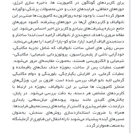
برای کاربردهای گوناگون در کامپوزیت ها، ذخیره سازی انرژی،
حوزه‌های حفاظتی، فرایندهای جذب و حتی محصولات پزشکی نوآورانه
هموار کرده است. با وجود توجه روزافزون به کامپوزیت ها مبتنی بر این
نانوالیاف و کاربردهای آن‌ها در حوزه‌های پیشرفته، کمبود مرورهای
جامع درباره پیشرفت‌های بنیادی و کاربردی اخیر احساس می‌شود. این
مقاله مروری با هدف جمع‌بندی از نانوالیاف آرامید است ابتدا ساختار و
دسته‌بندی الیاف آرامید (پارا، متا و کو-پارا-آرامید) را معرفی می‌نماید.
سپس روش های اصلیِ ساخت نانوالیاف که شامل تجزیه مکانیکی،
خودآرایی ناشی از پلیمریزاسیون، پروتون‌زدایی شیمیایی/ مکانیکی-
شیمیایی و الکتروریسی هستند، به‌صورت مقایسه‌ای مرور می‌شوند.
اهمیت عملیات پس از ساخت، به‌ویژه حذف نمک‌های باقیمانده و
عملیات گرمایی، در افزایش یکپارچگی، بلورینگی و دوام مکانیکی–
گرمایی لایه نانو الیاف بررسی شده است. افزون بر این، ویژگی‌های
متمایز کامپوزیت ها مبتنی بر این نانوالیاف، به‌ویژه در ارتباط با
کاربردهای مشخص هر دسته، به دقت بررسی می‌شود. در پایان،
چالش‌های کلیدی مانند بهبود پیوندهای میان‌سطحی، پایداری
درازمدت، مقیاس‌پذیری و کاستن از پیامدهای زیست‌محیطی فرایندها،
همراه با ضرورت استانداردسازی روش‌های سنجش، به‌عنوان
مسیرهای آینده پیشنهاد می‌شوند تا راه انتقال این فناوری از آزمایشگاه
به صنعت هموارتر گردد.