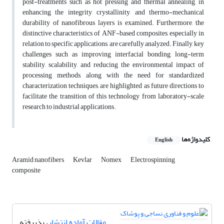
post-treatments such as hot pressing and thermal annealing, in
enhancing the integrity, crystallinity, and thermo-mechanical
durability of nanofibrous layers is examined. Furthermore, the
distinctive characteristics of ANF-based composites, especially in
relation to specific applications, are carefully analyzed. Finally, key
challenges such as improving interfacial bonding, long-term
stability, scalability, and reducing the environmental impact of
processing methods, along with the need for standardized
characterization techniques, are highlighted as future directions to
facilitate the transition of this technology from laboratory-scale
research to industrial applications.
کلیدواژه‌ها
English
Aramid nanofibers
Kevlar
Nomex
Electrospinning
composite
مقالات آماده انتشار
، پذیرفته