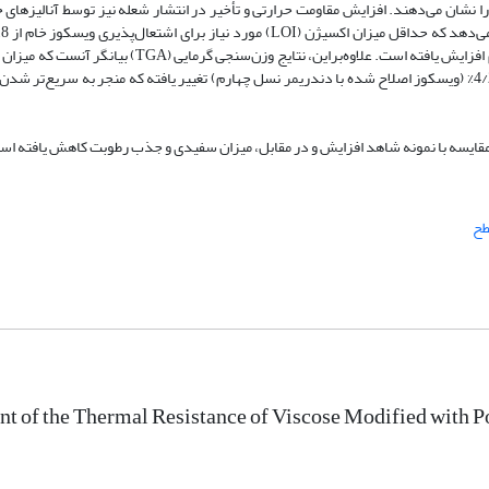
کوز اصلاح شده را نشان می‌دهند. افزایش مقاومت حرارتی و تأخیر در انتشار شعله نیز توسط آنالیزها
5/23% و 1/25% به‌ترتیب برای ویسکوز اصلاح شده با دندریمر نسل دوم و چهارم افزایش یافته است. علاوه‌بر‌این، 
ویسکوز خام از 4/0% به 3/27% (ویسکوز اصلاح شده با دندریمر نسل دوم) و 4/29% (ویسکوز اصلاح شده با دندریمر نسل چهارم) تغییر یافته که منجر به س
ایسه با نمونه شاهد افزایش و در مقابل، میزان سفیدی و جذب رطوبت کاهش یافته اس
طح
t of the Thermal Resistance of Viscose Modified with 