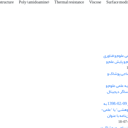
tructure
Poly (amidoamine)
Thermal resistance
Viscose
Surface modi
 0.438 نشریه علمی علوم و فناوری
 و پایش علم و
ساجی پوشاک و
ه علمی علوم و
ساگر دیجیتال
از تاریخ ابلاغ آیین نامه 11/25685 مورخ 1398/02/09 به
هشـی" یا "علمی-
نامه با عنوان
 نساجی و پوشاک در