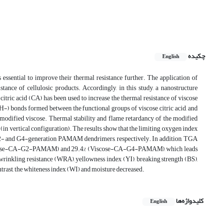
چکیده
English
s essential to improve their thermal resistance further. The application of
nce of cellulosic products. Accordingly, in this study, a nanostructure
c acid (CA) has been used to increase the thermal resistance of viscose
bonds formed between the functional groups of viscose, citric acid, and
odified viscose. Thermal stability and flame retardancy of the modified
n vertical configuration). The results show that the limiting oxygen index
 G2- and G4-generation PAMAM dendrimers, respectively. In addition, TGA
3% (Viscose-CA-G2-PAMAM) and 29.4% (Viscose-CA-G4-PAMAM), which leads
e wrinkling resistance (WRA), yellowness index (YI), breaking strength (BS),
trast, the whiteness index (WI) and moisture decreased.
کلیدواژه‌ها
English