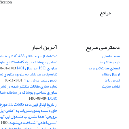
fication
مراجع
دسترسی سریع
آخرین اخبار
صفحه اصلی
ثبت امتیازضریب تاثیر
درباره نشریه
نساجی و پوشاک در پایگاه استنادی علوم
اعضای هیات تحریریه
فناوری (ISC) در سال 1401
1403-01-18
ارسال مقاله
تفاهم نامه بین نشریه علوم و فناوری ن
تماس با ما
انجمن علمی فرش ایران
1401-11-03
نقشه سایت
نمایه سازی مقالات منتشر شده در نشری
فناوری نساجی و پوشاک در سامانه شنا
(DOR)
1400-08-09
جای دسـته بندی نشریات به "علمی-پژو
ترویجی" همۀ نشـریاتِ مشـمول این آیین‌
"نشریۀعلمی" شـناخته می‌شوند.
1400-07-18
نمایه سازی نشریه علمی علوم و فناوری