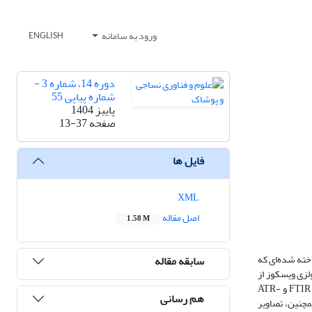
ورود به سامانه
ENGLISH
دوره 14، شماره 3 -
شماره پیاپی 55
پاییز 1404
صفحه
13-37
فایل ها
XML
اصل مقاله
1.58 M
خته شده‌ای که
سابقه مقاله
لزی ویسکوز از
نانوساختار دندریمر پلی‌آمیدو‌آمین حاوی گروه‌های نیتروژن (PAMAM-NH2) به‌همراه اتصال‌دهنده سیتریک اسید (CA) استفاده شده است. نتایج طیف‌سنجی‌های FTIR و ATR-
هم رسانی
نند. همچنین، تصاویر