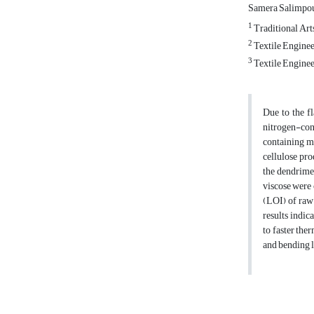
Samera Salimpo
1
Traditional Arts
2
Textile Enginee
3
Textile Engine
Due to the fl
nitrogen-con
containing m
cellulose pr
the dendrime
viscose were 
(LOI) of raw
results indi
to faster the
and bending l