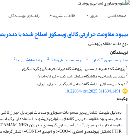
صفحه اصلی
مرور
اطلاعات نشریه
راهنمای نویسندگان
بهبود مقاومت حرارتی کالای ویسکوز اصلاح شده با دندریمر
نوع مقاله : مقاله پژوهشی
نویسندگان
3
2
1
سامرا سلیم پور آبکنار
رضا محمد علی مالک
راحله هاشمی نیا
1
پژوهشکده هنرهای سنتی- پژوهشگاه میراث فرهنگی و گردشگری
2
مهندسی نساجی- دانشگاه صنعتی امیرکبیر- تهران- ایران
3
مهندسی نساجی- دانشگاه صنعتی امیرکبیر- تهران-ایران
10.22034/jtst.2025.511604.1491
چکیده
به‌دلیل طبیعت اشتعال‌پذیر منسوجات سلولزی و صدمات غیرقابل جبران ناشی از 
منجر به بهبود مقاومت حرارتی کالاهای سلولزی می‌شوند، استفاده از ترکیبات ن
FTIR تشکیل پیوندهای اس