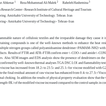
1
2
3
ur Abkenar
Reza Mohammad Ali Malek
Raheleh Hashemina
 Research Center- Research Institute of Cultural, Heritage, and Tourism
ring. Amirkabir University of Technology. Tehran. Iran
ering- Amirkabir University of Technology- Tehran-Iran
ammable nature of cellulosic textiles and the irreparable damage they cause, it i
taining compounds is one of the well-known methods to enhance the heat resista
ultiple nitrogen groups called polyamidoamine dendrimer (PAMAM-NH2) with citri
oducts. Results of FTIR and ATR-FTIR confirm ester (-COO-) and amide (-CONH-) 
rs. Also, SEM images and EDS analysis show the presence of dendrimers on the m
confirmed by well-known thermal analyses, TGA, DSC, LOI, and flammability test (i
 viscose has increased from 18.2% to 23.5% and 25.1% for viscose modified with
cate the final residual amount of raw viscose has enhanced from 0.4% to 27.
rmal choking. In addition, the results of physical property evaluation show that th
ength (BL) of the modified viscose increased compared to the control sample; in con