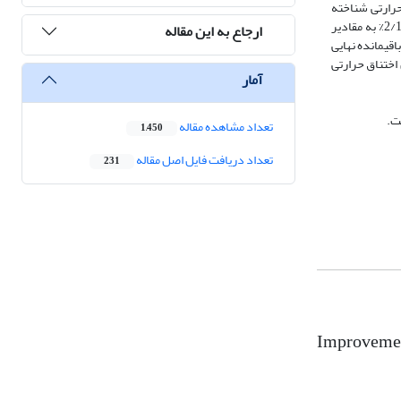
ی حرارتی شناخته
شده TGA، DSC، LOI و تست عمودی سوختن تأیید شده است. نتایج نشان می‌دهد که حداقل میزان اکسیژن (LOI) مورد نیاز برای اشتعال‌پذیری ویسکوز خام از 2/18% به مقادیر
ارجاع به این مقاله
نتایج وزن‌سنجی گرمایی (TGA) بیانگر آنست که میزان باقیمانده نهایی
ریع‌تر شدن اختناق حرارتی
آمار
ت.
تعداد مشاهده مقاله
1,450
تعداد دریافت فایل اصل مقاله
231
Improvemen