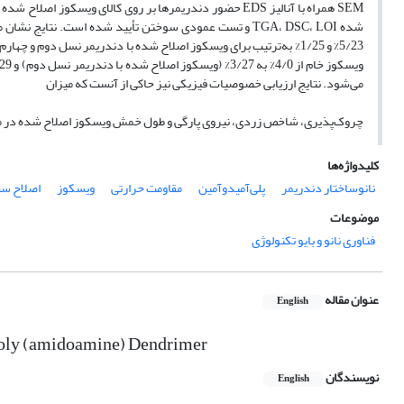
SEM همراه با آنالیز EDS حضور دندریمرها بر روی کالای ویس
می‌شود. نتایج ارزیابی خصوصیات فیزیکی نیز حاکی از آنست که میزان
چروک‌پذیری، شاخص زردی، نیروی پارگی و طول خمش ویسکوز اصلاح شده در مق
کلیدواژه‌ها
نانوساختار دندریمر
پلی‌آمیدو‌آمین
مقاومت حرارتی
ویسکوز
اصلاح س
موضوعات
فناوری نانو و بایو تکنولوژی
عنوان مقاله
English
Poly (amidoamine) Dendrimer
نویسندگان
English