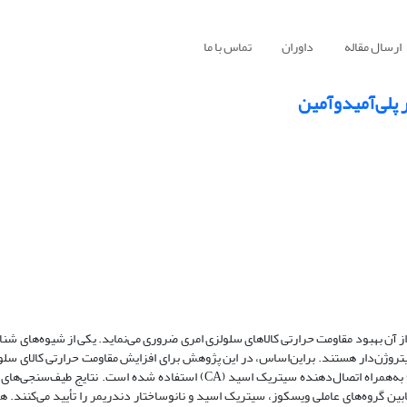
ارسال مقاله
داوران
تماس با ما
 پلی‌آمیدوآمین
آن بهبود مقاومت حرارتی کالاهای سلولزی امری ضروری می‌نماید. یکی از شیوه‌های شنا
یتروژن‌دار هستند. بر‌این‌اساس، در این پژوهش برای افزایش مقاومت حرارتی کالای سلو
تری (-COO-) و آمیدی (-CONH-) شکل‌گرفته مابین گروه‌های عاملی ویسکوز، سیتریک اسید و نانوساختار دندریمر را تأیید می‌ک