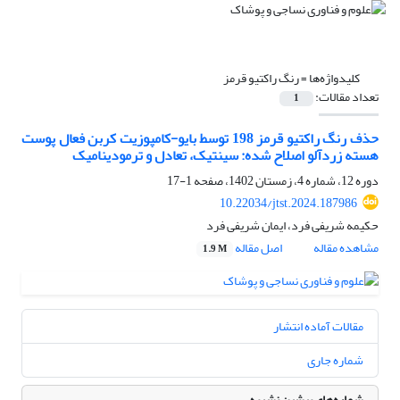
کلیدواژه‌ها =
رنگ راکتیو قرمز
تعداد مقالات:
1
حذف رنگ راکتیو قرمز 198 توسط بایو-کامپوزیت کربن فعال پوست
هسته زردآلو اصلاح شده: سینتیک، تعادل و ترمودینامیک
دوره 12، شماره 4، زمستان 1402، صفحه
1-17
10.22034/jtst.2024.187986
حکیمه شریفی فرد، ایمان شریفی فرد
مشاهده مقاله
اصل مقاله
1.9 M
مقالات آماده انتشار
شماره جاری
شماره‌های پیشین نشریه