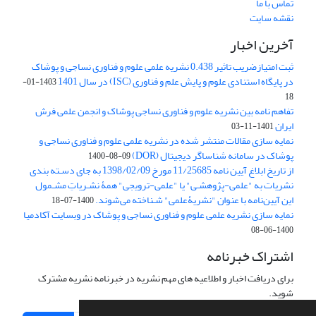
تماس با ما
نقشه سایت
آخرین اخبار
ثبت امتیازضریب تاثیر 0.438 نشریه علمی علوم و فناوری نساجی و پوشاک
در پایگاه استنادی علوم و پایش علم و فناوری (ISC) در سال 1401
1403-01-
18
تفاهم نامه بین نشریه علوم و فناوری نساجی پوشاک و انجمن علمی فرش
ایران
1401-11-03
نمایه سازی مقالات منتشر شده در نشریه علمی علوم و فناوری نساجی و
پوشاک در سامانه شناساگر دیجیتال (DOR)
1400-08-09
از تاریخ ابلاغ آیین نامه 11/25685 مورخ 1398/02/09 به جای دسـته بندی
نشریات به "علمی-پژوهشـی" یا "علمی-ترویجی" همۀ نشـریاتِ مشـمول
این آیین‌نامه با عنوان "نشریۀعلمی" شـناخته می‌شوند.
1400-07-18
نمایه سازی نشریه علمی علوم و فناوری نساجی و پوشاک در وبسایت آکادمیا
1400-06-08
اشتراک خبرنامه
برای دریافت اخبار و اطلاعیه های مهم نشریه در خبرنامه نشریه مشترک
شوید.