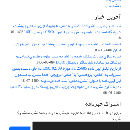
نقشه سایت
آخرین اخبار
ثبت امتیازضریب تاثیر 0.438 نشریه علمی علوم و فناوری نساجی و پوشاک
در پایگاه استنادی علوم و پایش علم و فناوری (ISC) در سال 1401
1403-01-
18
تفاهم نامه بین نشریه علوم و فناوری نساجی پوشاک و انجمن علمی فرش
ایران
1401-11-03
نمایه سازی مقالات منتشر شده در نشریه علمی علوم و فناوری نساجی و
پوشاک در سامانه شناساگر دیجیتال (DOR)
1400-08-09
از تاریخ ابلاغ آیین نامه 11/25685 مورخ 1398/02/09 به جای دسـته بندی
نشریات به "علمی-پژوهشـی" یا "علمی-ترویجی" همۀ نشـریاتِ مشـمول
این آیین‌نامه با عنوان "نشریۀعلمی" شـناخته می‌شوند.
1400-07-18
نمایه سازی نشریه علمی علوم و فناوری نساجی و پوشاک در وبسایت آکادمیا
1400-06-08
اشتراک خبرنامه
برای دریافت اخبار و اطلاعیه های مهم نشریه در خبرنامه نشریه مشترک
شوید.