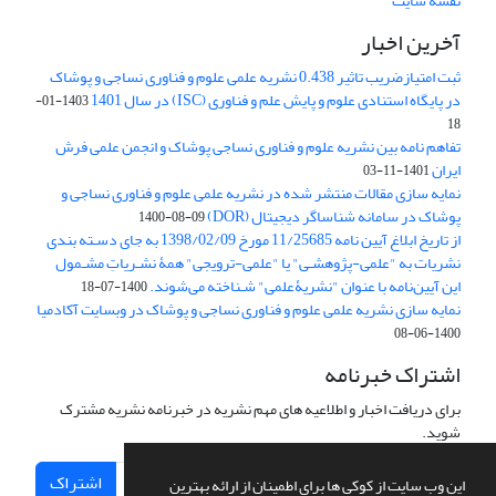
نقشه سایت
آخرین اخبار
ثبت امتیازضریب تاثیر 0.438 نشریه علمی علوم و فناوری نساجی و پوشاک
در پایگاه استنادی علوم و پایش علم و فناوری (ISC) در سال 1401
1403-01-
18
تفاهم نامه بین نشریه علوم و فناوری نساجی پوشاک و انجمن علمی فرش
ایران
1401-11-03
نمایه سازی مقالات منتشر شده در نشریه علمی علوم و فناوری نساجی و
پوشاک در سامانه شناساگر دیجیتال (DOR)
1400-08-09
از تاریخ ابلاغ آیین نامه 11/25685 مورخ 1398/02/09 به جای دسـته بندی
نشریات به "علمی-پژوهشـی" یا "علمی-ترویجی" همۀ نشـریاتِ مشـمول
این آیین‌نامه با عنوان "نشریۀعلمی" شـناخته می‌شوند.
1400-07-18
نمایه سازی نشریه علمی علوم و فناوری نساجی و پوشاک در وبسایت آکادمیا
1400-06-08
اشتراک خبرنامه
برای دریافت اخبار و اطلاعیه های مهم نشریه در خبرنامه نشریه مشترک
شوید.
اشتراک
این وب سایت از کوکی ها برای اطمینان از ارائه بهترین