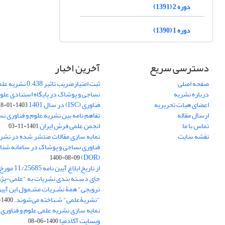
دوره 2 (1391)
دوره 1 (1390)
دسترسی سریع
آخرین اخبار
صفحه اصلی
ثبت امتیازضریب تاثیر
درباره نشریه
نساجی و پوشاک در پایگاه استنادی علوم
اعضای هیات تحریریه
فناوری (ISC) در سال 1401
1403-01-18
ارسال مقاله
تفاهم نامه بین نشریه علوم و فناوری ن
تماس با ما
انجمن علمی فرش ایران
1401-11-03
نقشه سایت
نمایه سازی مقالات منتشر شده در نشری
فناوری نساجی و پوشاک در سامانه شنا
(DOR)
1400-08-09
جای دسـته بندی نشریات به "علمی-پژو
ترویجی" همۀ نشـریاتِ مشـمول این آیین‌
"نشریۀعلمی" شـناخته می‌شوند.
1400-07-18
نمایه سازی نشریه علمی علوم و فناوری
وبسایت آکادمیا
1400-06-08