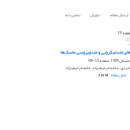
ارسال مقاله
داوران
تماس با ما
وید 19
های ضدمیکروبی و ضدویروسی ماسک‌ها
53-68
جردی، ساجده رحیم نژاد، حامده رحیم نژاد
اصل مقاله
1.01 M