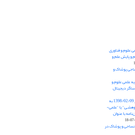
 0.438 نشریه علمی علوم و فناوری
 و پایش علم و
ساجی پوشاک و
ه علمی علوم و
ساگر دیجیتال
از تاریخ ابلاغ آیین نامه 11/25685 مورخ 1398/02/09 به
هشـی" یا "علمی-
نامه با عنوان
 نساجی و پوشاک در