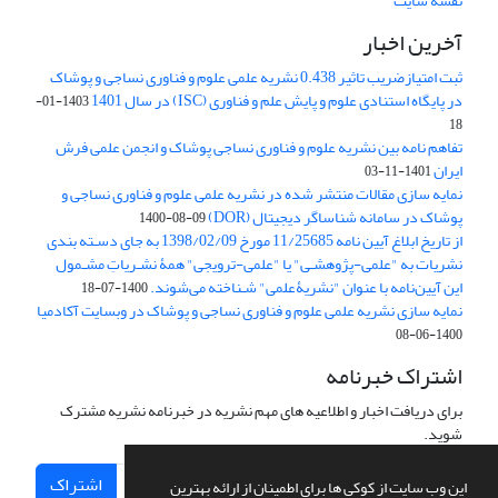
نقشه سایت
آخرین اخبار
ثبت امتیازضریب تاثیر 0.438 نشریه علمی علوم و فناوری نساجی و پوشاک
در پایگاه استنادی علوم و پایش علم و فناوری (ISC) در سال 1401
1403-01-
18
تفاهم نامه بین نشریه علوم و فناوری نساجی پوشاک و انجمن علمی فرش
ایران
1401-11-03
نمایه سازی مقالات منتشر شده در نشریه علمی علوم و فناوری نساجی و
پوشاک در سامانه شناساگر دیجیتال (DOR)
1400-08-09
از تاریخ ابلاغ آیین نامه 11/25685 مورخ 1398/02/09 به جای دسـته بندی
نشریات به "علمی-پژوهشـی" یا "علمی-ترویجی" همۀ نشـریاتِ مشـمول
این آیین‌نامه با عنوان "نشریۀعلمی" شـناخته می‌شوند.
1400-07-18
نمایه سازی نشریه علمی علوم و فناوری نساجی و پوشاک در وبسایت آکادمیا
1400-06-08
اشتراک خبرنامه
برای دریافت اخبار و اطلاعیه های مهم نشریه در خبرنامه نشریه مشترک
شوید.
اشتراک
این وب سایت از کوکی ها برای اطمینان از ارائه بهترین