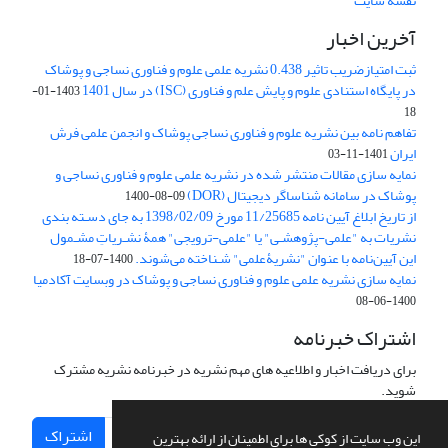
نقشه سایت
آخرین اخبار
ثبت امتیازضریب تاثیر 0.438 نشریه علمی علوم و فناوری نساجی و پوشاک
در پایگاه استنادی علوم و پایش علم و فناوری (ISC) در سال 1401
1403-01-
18
تفاهم نامه بین نشریه علوم و فناوری نساجی پوشاک و انجمن علمی فرش
ایران
1401-11-03
نمایه سازی مقالات منتشر شده در نشریه علمی علوم و فناوری نساجی و
پوشاک در سامانه شناساگر دیجیتال (DOR)
1400-08-09
از تاریخ ابلاغ آیین نامه 11/25685 مورخ 1398/02/09 به جای دسـته بندی
نشریات به "علمی-پژوهشـی" یا "علمی-ترویجی" همۀ نشـریاتِ مشـمول
این آیین‌نامه با عنوان "نشریۀعلمی" شـناخته می‌شوند.
1400-07-18
نمایه سازی نشریه علمی علوم و فناوری نساجی و پوشاک در وبسایت آکادمیا
1400-06-08
اشتراک خبرنامه
برای دریافت اخبار و اطلاعیه های مهم نشریه در خبرنامه نشریه مشترک
شوید.
اشتراک
این وب سایت از کوکی ها برای اطمینان از ارائه بهترین