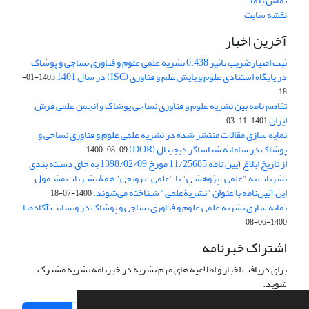
تماس با ما
نقشه سایت
آخرین اخبار
ثبت امتیازضریب تاثیر 0.438 نشریه علمی علوم و فناوری نساجی و پوشاک
در پایگاه استنادی علوم و پایش علم و فناوری (ISC) در سال 1401
1403-01-
18
تفاهم نامه بین نشریه علوم و فناوری نساجی پوشاک و انجمن علمی فرش
ایران
1401-11-03
نمایه سازی مقالات منتشر شده در نشریه علمی علوم و فناوری نساجی و
پوشاک در سامانه شناساگر دیجیتال (DOR)
1400-08-09
از تاریخ ابلاغ آیین نامه 11/25685 مورخ 1398/02/09 به جای دسـته بندی
نشریات به "علمی-پژوهشـی" یا "علمی-ترویجی" همۀ نشـریاتِ مشـمول
این آیین‌نامه با عنوان "نشریۀعلمی" شـناخته می‌شوند.
1400-07-18
نمایه سازی نشریه علمی علوم و فناوری نساجی و پوشاک در وبسایت آکادمیا
1400-06-08
اشتراک خبرنامه
برای دریافت اخبار و اطلاعیه های مهم نشریه در خبرنامه نشریه مشترک
شوید.