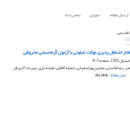
ارسال مقاله
داوران
تماس با ما
 قاسمی
تار اشتعال پذیری موکت نایلونی با آزمون گرماسنجی مخروطی
3-8
بر، رضا قاسمی، مجتبی پوراصفهانی، جمیله آفاقی، ملیحه نازی، مهرداد آذین‌فر
اصل مقاله
262.58 K