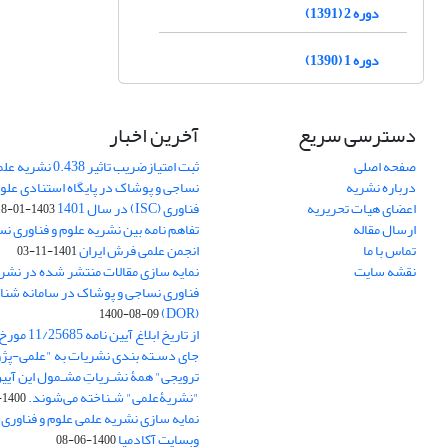
دوره 2 (1391)
دوره 1 (1390)
دسترسی سریع
آخرین اخبار
صفحه اصلی
ثبت امتیازضریب تاثیر
درباره نشریه
نساجی و پوشاک در پایگاه استنادی علوم
اعضای هیات تحریریه
فناوری (ISC) در سال 1401
1403-01-18
ارسال مقاله
تفاهم نامه بین نشریه علوم و فناوری ن
تماس با ما
انجمن علمی فرش ایران
1401-11-03
نقشه سایت
نمایه سازی مقالات منتشر شده در نشری
فناوری نساجی و پوشاک در سامانه شنا
(DOR)
1400-08-09
جای دسـته بندی نشریات به "علمی-پژو
ترویجی" همۀ نشـریاتِ مشـمول این آیین‌
"نشریۀعلمی" شـناخته می‌شوند.
1400-07-18
نمایه سازی نشریه علمی علوم و فناوری
وبسایت آکادمیا
1400-06-08