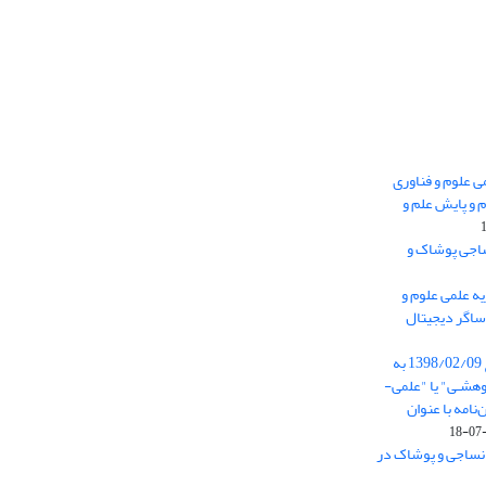
 0.438 نشریه علمی علوم و فناوری
 و پایش علم و
ساجی پوشاک و
ه علمی علوم و
ساگر دیجیتال
از تاریخ ابلاغ آیین نامه 11/25685 مورخ 1398/02/09 به
هشـی" یا "علمی-
نامه با عنوان
 نساجی و پوشاک در