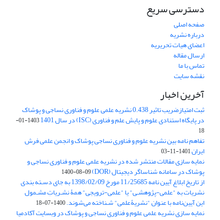
دسترسی سریع
صفحه اصلی
درباره نشریه
اعضای هیات تحریریه
ارسال مقاله
تماس با ما
نقشه سایت
آخرین اخبار
ثبت امتیازضریب تاثیر 0.438 نشریه علمی علوم و فناوری نساجی و پوشاک
در پایگاه استنادی علوم و پایش علم و فناوری (ISC) در سال 1401
1403-01-
18
تفاهم نامه بین نشریه علوم و فناوری نساجی پوشاک و انجمن علمی فرش
ایران
1401-11-03
نمایه سازی مقالات منتشر شده در نشریه علمی علوم و فناوری نساجی و
پوشاک در سامانه شناساگر دیجیتال (DOR)
1400-08-09
از تاریخ ابلاغ آیین نامه 11/25685 مورخ 1398/02/09 به جای دسـته بندی
نشریات به "علمی-پژوهشـی" یا "علمی-ترویجی" همۀ نشـریاتِ مشـمول
این آیین‌نامه با عنوان "نشریۀعلمی" شـناخته می‌شوند.
1400-07-18
نمایه سازی نشریه علمی علوم و فناوری نساجی و پوشاک در وبسایت آکادمیا