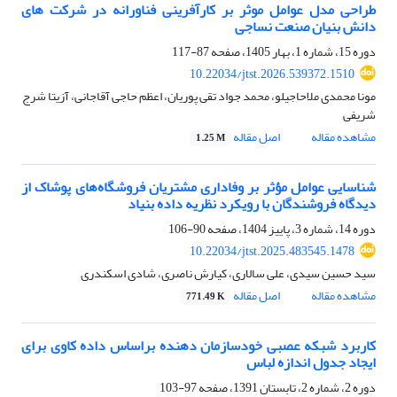
طراحی مدل عوامل موثر بر کارآفرینی فناورانه در شرکت های
دانش بنیان صنعت نساجی
دوره 15، شماره 1، بهار 1405، صفحه
87-117
10.22034/jtst.2026.539372.1510
مونا محمدی ملاحاجیلو، محمد جواد تقی پوریان، اعظم حاجی آقاجانی، آزیتا شرج
شریفی
مشاهده مقاله
اصل مقاله
1.25 M
شناسایی عوامل مؤثر بر وفاداری مشتریان فروشگاه‌های پوشاک از
دیدگاه فروشندگان با رویکرد نظریه داده بنیاد
دوره 14، شماره 3، پاییز 1404، صفحه
90-106
10.22034/jtst.2025.483545.1478
سید حسین سیدی، علی سالاری، کیارش ناصری، شادی اسکندری
مشاهده مقاله
اصل مقاله
771.49 K
کاربرد شبکه عصبی خودسازمان دهنده براساس داده کاوی برای
ایجاد جدول اندازه لباس
دوره 2، شماره 2، تابستان 1391، صفحه
97-103