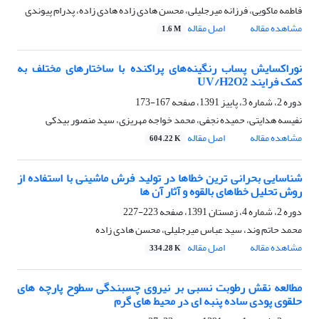
فاطمه ماکویی، فرزانه میرجلیلی، محسن هادی زاده هادی زاده، پدرام پیوندی
مشاهده مقاله
اصل مقاله
1.6 M
نوراکسایش پساب رنگینه‌های پراکنده با ساختارهای مختلف به
کمک فرایند UV/H2O2
دوره 2، شماره 3، پاییز 1391، صفحه
167-173
نفیسه هدایتی، حمیده نجفی، محمد خواجه مهریزی، سید منصور بیدکی
مشاهده مقاله
اصل مقاله
604.22 K
شناسایی بحرانی ترین خطاها در تولید فرش ماشینی با استفاده از
روش تحلیل خطاهای بالقوه و آثار آن ها
دوره 2، شماره 4، زمستان 1391، صفحه
223-227
محمد حاتم وند، سید عباس میرجلیلی، محسن هادی زاده
مشاهده مقاله
اصل مقاله
334.28 K
مطالعه نقش رطوبت نسبی بر نیروی چسبندگی سطوح پارچه های
حلقوی پودی ساده پنبه ای در محیط های گرم