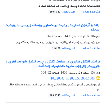
محمد صالح محمودی پندری، امیررضا کنجکاو منفرد
مشاهده مقاله
اصل مقاله
1004.1 K
ارائه و آزمون مدلی در زمینه برندسازی پوشاک ورزشی با رویکرد
آمیخته
دوره 10، شماره 3، پاییز 1400، صفحه
71-86
مرجان میرجلیلی، زهرا حاجی انزهائی، علی زارعی، فریده اشرف گنجوی
مشاهده مقاله
اصل مقاله
1.55 M
فرآیند انتقال فناوری در صنعت کفش و چرم: تلفیق شواهد نظری و
تجربی در چارچوب نظریه داده‌بنیاد چندگانه
دوره 15، شماره 2، تابستان 1405، صفحه
82-104
10.22034/jtst.2025.535938.1505
کریم مظلومی، کیامرث فتحی هفشجانی، پیمان حاجی زاده، سیده صدیقه جلال
پور
مشاهده مقاله
اصل مقاله
689.63 K