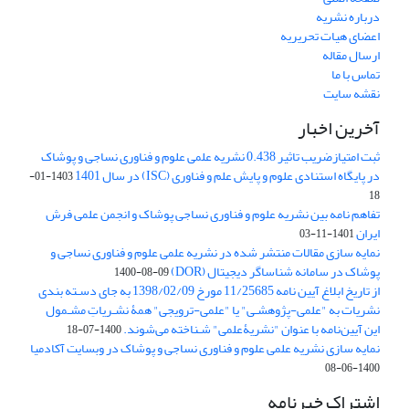
درباره نشریه
اعضای هیات تحریریه
ارسال مقاله
تماس با ما
نقشه سایت
آخرین اخبار
ثبت امتیازضریب تاثیر 0.438 نشریه علمی علوم و فناوری نساجی و پوشاک
در پایگاه استنادی علوم و پایش علم و فناوری (ISC) در سال 1401
1403-01-
18
تفاهم نامه بین نشریه علوم و فناوری نساجی پوشاک و انجمن علمی فرش
ایران
1401-11-03
نمایه سازی مقالات منتشر شده در نشریه علمی علوم و فناوری نساجی و
پوشاک در سامانه شناساگر دیجیتال (DOR)
1400-08-09
از تاریخ ابلاغ آیین نامه 11/25685 مورخ 1398/02/09 به جای دسـته بندی
نشریات به "علمی-پژوهشـی" یا "علمی-ترویجی" همۀ نشـریاتِ مشـمول
این آیین‌نامه با عنوان "نشریۀعلمی" شـناخته می‌شوند.
1400-07-18
نمایه سازی نشریه علمی علوم و فناوری نساجی و پوشاک در وبسایت آکادمیا
1400-06-08
اشتراک خبرنامه