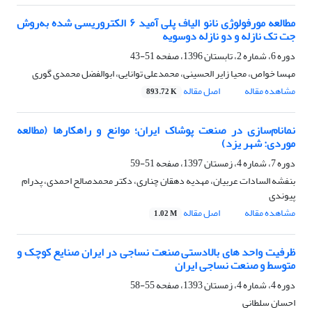
مطالعه مورفولوژی نانو الیاف پلی آمید ۶ الکتروریسی شده به‌روش
جت تک نازله و دو نازله دوسویه
دوره 6، شماره 2، تابستان 1396، صفحه
51-43
مهسا خواص، محیا زایر الحسینی، محمدعلی توانایی، ابوالفضل محمدی گوری
مشاهده مقاله
اصل مقاله
893.72 K
نمانام‌سازی در صنعت پوشاک ایران؛ موانع و راهکارها (مطالعه
موردی: شهر یزد)
دوره 7، شماره 4، زمستان 1397، صفحه
51-59
بنفشه السادات عربیان، مهدیه دهقان چناری، دکتر محمدصالح احمدی، پدرام
پیوندی
مشاهده مقاله
اصل مقاله
1.02 M
ظرفیت واحد های بالادستی صنعت نساجی در ایران صنایع کوچک و
متوسط و صنعت نساجی ایران
دوره 4، شماره 4، زمستان 1393، صفحه
55-58
احسان سلطانی