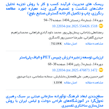
ریسک های مدیریت فرآیند کسب و کار با روش تجزیه تحلیل
حالت‌های شکست و تصمیم گیری چند معیاره (مورد مطالعه
رنگرزی، چاپ و تکمیل کارخانه گسترش صنایع بلوچ)
دوره 14، شماره 4، زمستان 1404، صفحه
79-94
10.22034/jtst.2025.554426.1518
رمضانعلی باباجانی، پیمان ولی پور، محمد داودآبادی فراهانی، محمدابراهیم
حیدری گلفزانی، علیرضا حسین پور کاسگری
مشاهده مقاله
اصل مقاله
712.19 K
ارزیابی توسعه زنجیره ارزش چیپس PET و الیاف پلی‌استر
دوره 14، شماره 3، پاییز 1404، صفحه
38-68
10.22034/jtst.2025.476873.1472
امیرحسین رهبر، علی قلعه‌بان بخشایش، سمانه سلماسی، دینا مهدوی
مشاهده مقاله
اصل مقاله
1.33 M
سطح‌بندی ابعاد فرهنگ نوآورانه سازمانی مبتنی بر سبک رهبری
تحول‌گرا در آموزشگاه‌هاى طراحی دوخت و لباس ایران با روش
مدل‌سازی ساختاری تفسیری