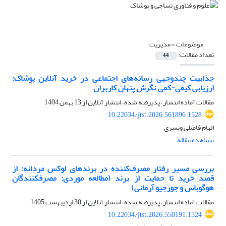
موضوعات =
مدیریت
تعداد مقالات:
44
جذابیت چندوجهی رسانه‌های اجتماعی در خرید آنلاین پوشاک:
ارزیابی کیفی-کمی نگرش‌ پنهان کاربران
مقالات آماده انتشار، پذیرفته شده، انتشار آنلاین از
13 بهمن 1404
10.22034/jtst.2026.561896.1528
الهام فاضلی ویسری
مشاهده مقاله
بررسی مسیر رفتار مصرف‌کننده در برندهای لوکس مردانه: از
قصد خرید تا حمایت از برند (مطالعه موردی: مصرفکنندگان
هوگوباس و جورجیو آرمانی)
مقالات آماده انتشار، پذیرفته شده، انتشار آنلاین از
30 اردیبهشت 1405
10.22034/jtst.2026.558191.1524