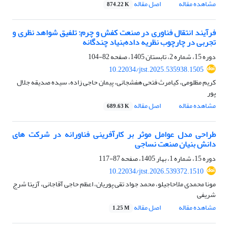
مشاهده مقاله
اصل مقاله
874.22 K
فرآیند انتقال فناوری در صنعت کفش و چرم: تلفیق شواهد نظری و
تجربی در چارچوب نظریه داده‌بنیاد چندگانه
دوره 15، شماره 2، تابستان 1405، صفحه
82-104
10.22034/jtst.2025.535938.1505
کریم مظلومی، کیامرث فتحی هفشجانی، پیمان حاجی زاده، سیده صدیقه جلال
پور
مشاهده مقاله
اصل مقاله
689.63 K
طراحی مدل عوامل موثر بر کارآفرینی فناورانه در شرکت های
دانش بنیان صنعت نساجی
دوره 15، شماره 1، بهار 1405، صفحه
87-117
10.22034/jtst.2026.539372.1510
مونا محمدی ملاحاجیلو، محمد جواد تقی پوریان، اعظم حاجی آقاجانی، آزیتا شرج
شریفی
مشاهده مقاله
اصل مقاله
1.25 M