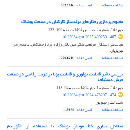
مشاهده مقاله
اصل مقاله
582.14 K
مفهوم پردازی رفتارهای برندساز کارکنان در صنعت پوشاک
دوره 14، شماره 2، تابستان 1404، صفحه
109-133
10.22034/jtst.2025.499259.1487
عباسعلی رستگار، مرتضی ملکی مین باش رزگاه، پرنا زحمتکش، فاطمه زهرا
تبریزیان
مشاهده مقاله
اصل مقاله
776.67 K
بررسی تاثیر قابلیت‌ ﻧﻮآوری و قابلیت پویا ﺑﺮ ﻣﺰﯾﺖ رﻗﺎبتی در صنعت
فرش دستباف
دوره 14، شماره 1، بهار 1404، صفحه
94-113
10.22034/jtst.2024.478207.1474
شهدخت رحیم پور
مشاهده مقاله
اصل مقاله
1.56 M
متعادل سازی خط مونتاژ پوشاک با استفاده از الگوریتم