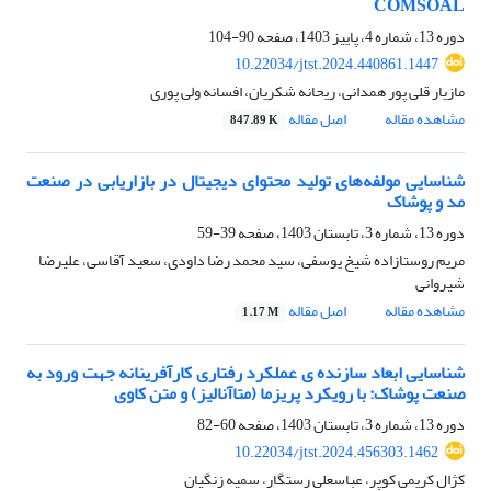
COMSOAL
دوره 13، شماره 4، پاییز 1403، صفحه
90-104
10.22034/jtst.2024.440861.1447
مازیار قلی پور همدانی، ریحانه شکریان، افسانه ولی پوری
مشاهده مقاله
اصل مقاله
847.89 K
شناسایی مولفه‌های تولید محتوای دیجیتال در بازاریابی در صنعت
مد و پوشاک
دوره 13، شماره 3، تابستان 1403، صفحه
39-59
مریم روستازاده شیخ یوسفی، سید محمد رضا داودی، سعید آقاسی، علیرضا
شیروانی
مشاهده مقاله
اصل مقاله
1.17 M
شناسایی ابعاد سازنده ی عملکرد رفتاری کارآفرینانه جهت ورود به
صنعت پوشاک: با رویکرد پریزما (متاآنالیز) و متن کاوی
دوره 13، شماره 3، تابستان 1403، صفحه
60-82
10.22034/jtst.2024.456303.1462
کژال کریمی کوپر، عباسعلی رستگار، سمیه زنگیان