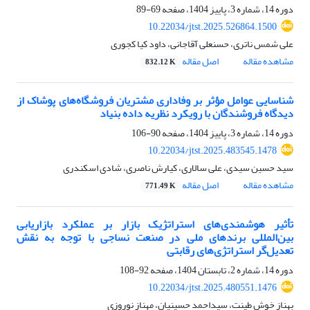
دوره 14، شماره 3، پاییز 1404، صفحه
69-89
10.22034/jtst.2025.526864.1500
علی شمس ناتری، حسنعلی آقاجانی، داود کیا کجوری
مشاهده مقاله
اصل مقاله
832.12 K
شناسایی عوامل مؤثر بر وفاداری مشتریان فروشگاه‌های پوشاک از
دیدگاه فروشندگان با رویکرد نظریه داده بنیاد
دوره 14، شماره 3، پاییز 1404، صفحه
90-106
10.22034/jtst.2025.483545.1478
سید حسین سیدی، علی سالاری، کیارش ناصری، شادی اسکندری
مشاهده مقاله
اصل مقاله
771.49 K
تأثیر هوشمندی‌های استراتژیک‌ بازار بر عملکرد بازاریابی
بین‌المللی برندهای ملی در صنعت نساجی با توجه به نقش
تعدیل‌گر استراتژی‌های رقابتی
دوره 14، شماره 2، تابستان 1404، صفحه
92-108
10.22034/jtst.2025.480551.1476
بهناز خوش طینت، سیداحمد حسینیان، مهناز نوروزی