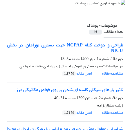
موضوعات =
پوشاک
تعداد مقالات:
46
طراحی و دوخت کلاه NCPAP جهت بستری نوزادان در بخش
NICU
دوره 10، شماره 1، بهار 1400، صفحه
5-13
مریم السادات میرحسینی چاهوکی، احسان زرین آبادی، فاطمه آخوندی
مشاهده مقاله
اصل مقاله
1.17 M
تاثیر بارهای سیکلی کاسه ای شدن برروی خواص مکانیکی درز
دوره 9، شماره 2، تابستان 1399، صفحه
31-40
زینب سلطان زاده
مشاهده مقاله
اصل مقاله
1.71 M
شناسایی عوامل موثر بر صنعت مد و لباس با رویکرد پایداری محیط